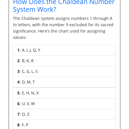
How Does the Chaldean Number
System Work?
The Chaldean system assigns numbers 1 through 8
to letters, with the number 9 excluded for its sacred
significance. Here’s the chart used for assigning
values:
1
: A, I, J, Q, Y
2
: B, K, R
3
: C, G, L, S
4
: D, M, T
5
: E, H, N, X
6
: U, V, W
7
: O, Z
8
: F, P