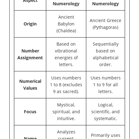
Aspect
Numerology
Numerology
Ancient
Ancient Greece
Origin
Babylon
(Pythagoras)
(Chaldea)
Based on
Sequentially
Number
vibrational
based on
Assignment
energies of
alphabetical
letters.
order.
Uses numbers
Uses numbers
Numerical
1 to 8 (excludes
1 to 9 for all
Values
9 as sacred).
letters.
Mystical,
Logical,
Focus
spiritual, and
scientific, and
intuitive.
systematic.
Analyzes
Primarily uses
Name
current,