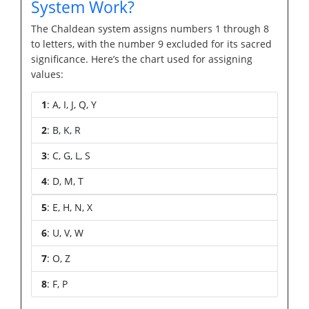
System Work?
The Chaldean system assigns numbers 1 through 8
to letters, with the number 9 excluded for its sacred
significance. Here’s the chart used for assigning
values:
1
: A, I, J, Q, Y
2
: B, K, R
3
: C, G, L, S
4
: D, M, T
5
: E, H, N, X
6
: U, V, W
7
: O, Z
8
: F, P