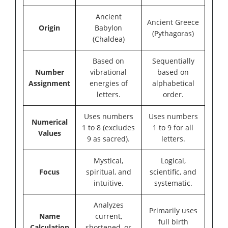
Ancient
Ancient Greece
Origin
Babylon
(Pythagoras)
(Chaldea)
Based on
Sequentially
Number
vibrational
based on
Assignment
energies of
alphabetical
letters.
order.
Uses numbers
Uses numbers
Numerical
1 to 8 (excludes
1 to 9 for all
Values
9 as sacred).
letters.
Mystical,
Logical,
Focus
spiritual, and
scientific, and
intuitive.
systematic.
Analyzes
Primarily uses
Name
current,
full birth
Calculation
shortened, or