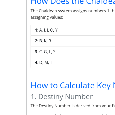
How Does the Chalde
The Chaldean system assigns numbers 1 throu
assigning values:
1
: A, I, J, Q, Y
2
: B, K, R
3
: C, G, L, S
4
: D, M, T
How to Calculate Ke
1. Destiny Number
The Destiny Number is derived from your
f