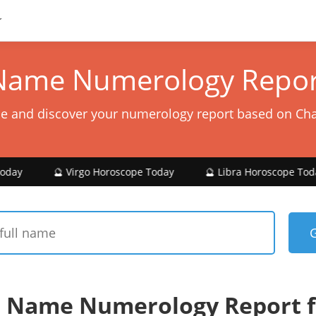
Name Numerology Repor
e and discover your numerology report based on Ch
 Virgo Horoscope Today
🔮 Libra Horoscope Today
🔮 
 Name Numerology Report 