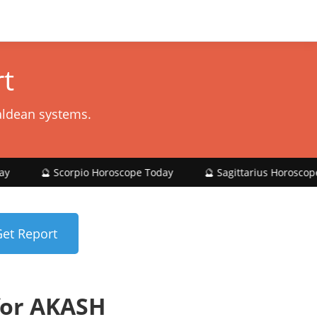
t
aldean systems.
Scorpio Horoscope Today
🔮 Sagittarius Horoscope Today
for AKASH