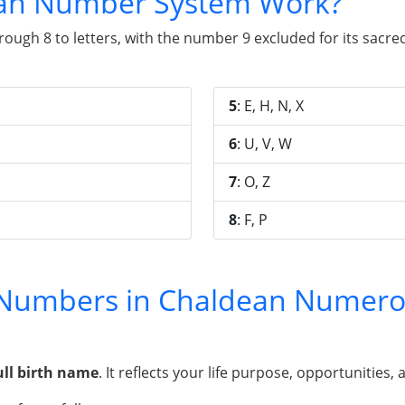
an Number System Work?
gh 8 to letters, with the number 9 excluded for its sacred 
5
: E, H, N, X
6
: U, V, W
7
: O, Z
8
: F, P
y Numbers in Chaldean Numero
ull birth name
. It reflects your life purpose, opportunities, 