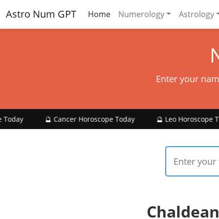
Astro Num GPT
Home
Numerology
Astrology
Enter your nam
🔮 Cancer Horoscope Today
🔮 Leo Horoscope Today

Chaldean