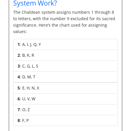
System Work?
The Chaldean system assigns numbers 1 through 8
to letters, with the number 9 excluded for its sacred
significance. Here’s the chart used for assigning
values:
1
: A, I, J, Q, Y
2
: B, K, R
3
: C, G, L, S
4
: D, M, T
5
: E, H, N, X
6
: U, V, W
7
: O, Z
8
: F, P