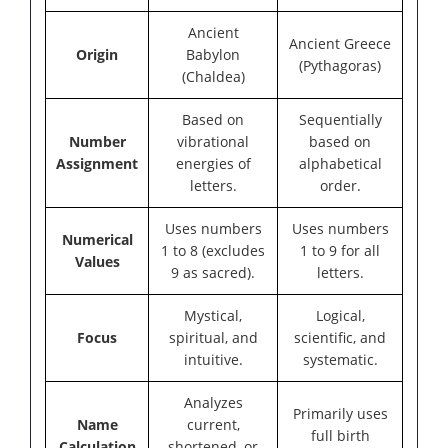
Ancient
Ancient Greece
Origin
Babylon
(Pythagoras)
(Chaldea)
Based on
Sequentially
Number
vibrational
based on
Assignment
energies of
alphabetical
letters.
order.
Uses numbers
Uses numbers
Numerical
1 to 8 (excludes
1 to 9 for all
Values
9 as sacred).
letters.
Mystical,
Logical,
Focus
spiritual, and
scientific, and
intuitive.
systematic.
Analyzes
Primarily uses
Name
current,
full birth
Calculation
shortened, or