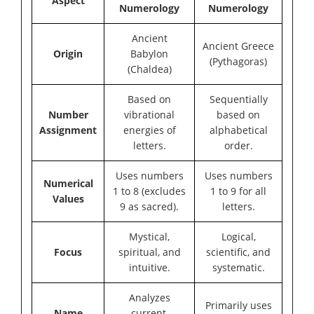
Aspect
Numerology
Numerology
Ancient
Ancient Greece
Origin
Babylon
(Pythagoras)
(Chaldea)
Based on
Sequentially
Number
vibrational
based on
Assignment
energies of
alphabetical
letters.
order.
Uses numbers
Uses numbers
Numerical
1 to 8 (excludes
1 to 9 for all
Values
9 as sacred).
letters.
Mystical,
Logical,
Focus
spiritual, and
scientific, and
intuitive.
systematic.
Analyzes
Primarily uses
Name
current,