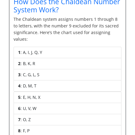
How Does the Chaldean Number
System Work?
The Chaldean system assigns numbers 1 through 8
to letters, with the number 9 excluded for its sacred
significance. Here’s the chart used for assigning
values:
1
: A, I, J, Q, Y
2
: B, K, R
3
: C, G, L, S
4
: D, M, T
5
: E, H, N, X
6
: U, V, W
7
: O, Z
8
: F, P