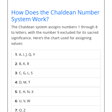
How Does the Chaldean Number
System Work?
The Chaldean system assigns numbers 1 through 8
to letters, with the number 9 excluded for its sacred
significance. Here’s the chart used for assigning
values:
1
: A, I, J, Q, Y
2
: B, K, R
3
: C, G, L, S
4
: D, M, T
5
: E, H, N, X
6
: U, V, W
7
: O, Z