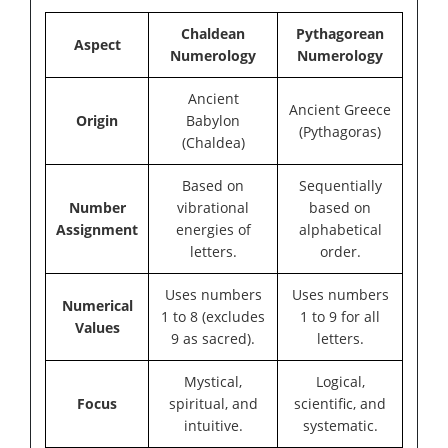
Chaldean
Pythagorean
Aspect
Numerology
Numerology
Ancient
Ancient Greece
Origin
Babylon
(Pythagoras)
(Chaldea)
Based on
Sequentially
Number
vibrational
based on
Assignment
energies of
alphabetical
letters.
order.
Uses numbers
Uses numbers
Numerical
1 to 8 (excludes
1 to 9 for all
Values
9 as sacred).
letters.
Mystical,
Logical,
Focus
spiritual, and
scientific, and
intuitive.
systematic.