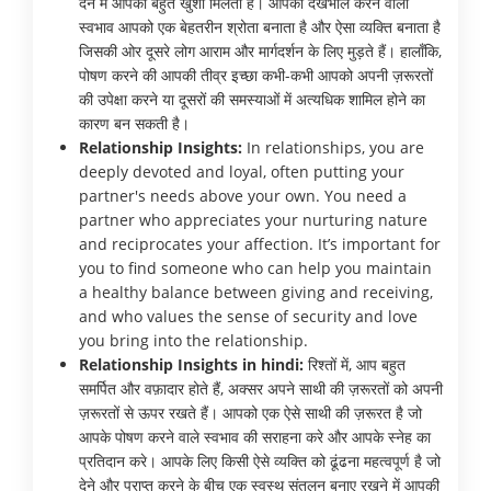
देने में आपको बहुत खुशी मिलती है। आपका देखभाल करने वाला
स्वभाव आपको एक बेहतरीन श्रोता बनाता है और ऐसा व्यक्ति बनाता है
जिसकी ओर दूसरे लोग आराम और मार्गदर्शन के लिए मुड़ते हैं। हालाँकि,
पोषण करने की आपकी तीव्र इच्छा कभी-कभी आपको अपनी ज़रूरतों
की उपेक्षा करने या दूसरों की समस्याओं में अत्यधिक शामिल होने का
कारण बन सकती है।
Relationship Insights:
In relationships, you are
deeply devoted and loyal, often putting your
partner's needs above your own. You need a
partner who appreciates your nurturing nature
and reciprocates your affection. It’s important for
you to find someone who can help you maintain
a healthy balance between giving and receiving,
and who values the sense of security and love
you bring into the relationship.
Relationship Insights in hindi:
रिश्तों में, आप बहुत
समर्पित और वफ़ादार होते हैं, अक्सर अपने साथी की ज़रूरतों को अपनी
ज़रूरतों से ऊपर रखते हैं। आपको एक ऐसे साथी की ज़रूरत है जो
आपके पोषण करने वाले स्वभाव की सराहना करे और आपके स्नेह का
प्रतिदान करे। आपके लिए किसी ऐसे व्यक्ति को ढूंढना महत्वपूर्ण है जो
देने और प्राप्त करने के बीच एक स्वस्थ संतुलन बनाए रखने में आपकी