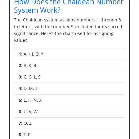
How Does the Chaldean Number
System Work?
The Chaldean system assigns numbers 1 through 8
to letters, with the number 9 excluded for its sacred
significance. Here’s the chart used for assigning
values:
1
: A, I, J, Q, Y
2
: B, K, R
3
: C, G, L, S
4
: D, M, T
5
: E, H, N, X
6
: U, V, W
7
: O, Z
8
: F, P