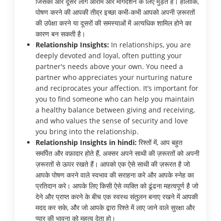
जिसकी ओर दूसरे लोग आराम और मार्गदर्शन के लिए मुड़ते हैं। हालाँकि,
पोषण करने की आपकी तीव्र इच्छा कभी-कभी आपको अपनी ज़रूरतों
की उपेक्षा करने या दूसरों की समस्याओं में अत्यधिक शामिल होने का
कारण बन सकती है।
Relationship Insights:
In relationships, you are
deeply devoted and loyal, often putting your
partner's needs above your own. You need a
partner who appreciates your nurturing nature
and reciprocates your affection. It’s important for
you to find someone who can help you maintain
a healthy balance between giving and receiving,
and who values the sense of security and love
you bring into the relationship.
Relationship Insights in hindi:
रिश्तों में, आप बहुत
समर्पित और वफ़ादार होते हैं, अक्सर अपने साथी की ज़रूरतों को अपनी
ज़रूरतों से ऊपर रखते हैं। आपको एक ऐसे साथी की ज़रूरत है जो
आपके पोषण करने वाले स्वभाव की सराहना करे और आपके स्नेह का
प्रतिदान करे। आपके लिए किसी ऐसे व्यक्ति को ढूंढना महत्वपूर्ण है जो
देने और प्राप्त करने के बीच एक स्वस्थ संतुलन बनाए रखने में आपकी
मदद कर सके, और जो आपके द्वारा रिश्ते में लाए जाने वाले सुरक्षा और
प्यार की भावना को महत्व देता हो।