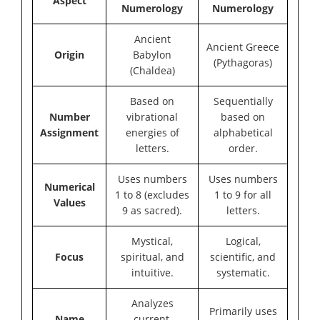
Aspect
Numerology
Numerology
Ancient
Ancient Greece
Origin
Babylon
(Pythagoras)
(Chaldea)
Based on
Sequentially
Number
vibrational
based on
Assignment
energies of
alphabetical
letters.
order.
Uses numbers
Uses numbers
Numerical
1 to 8 (excludes
1 to 9 for all
Values
9 as sacred).
letters.
Mystical,
Logical,
Focus
spiritual, and
scientific, and
intuitive.
systematic.
Analyzes
Primarily uses
Name
current,