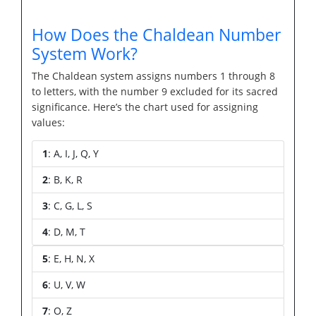
How Does the Chaldean Number
System Work?
The Chaldean system assigns numbers 1 through 8
to letters, with the number 9 excluded for its sacred
significance. Here’s the chart used for assigning
values:
1
: A, I, J, Q, Y
2
: B, K, R
3
: C, G, L, S
4
: D, M, T
5
: E, H, N, X
6
: U, V, W
7
: O, Z