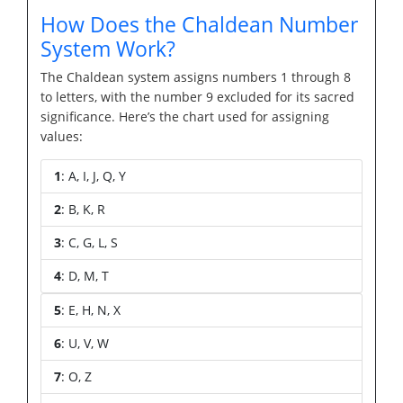
How Does the Chaldean Number
System Work?
The Chaldean system assigns numbers 1 through 8
to letters, with the number 9 excluded for its sacred
significance. Here’s the chart used for assigning
values:
1
: A, I, J, Q, Y
2
: B, K, R
3
: C, G, L, S
4
: D, M, T
5
: E, H, N, X
6
: U, V, W
7
: O, Z