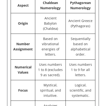
Chaldean
Pythagorean
Aspect
Numerology
Numerology
Ancient
Ancient Greece
Origin
Babylon
(Pythagoras)
(Chaldea)
Based on
Sequentially
Number
vibrational
based on
Assignment
energies of
alphabetical
letters.
order.
Uses numbers
Uses numbers
Numerical
1 to 8 (excludes
1 to 9 for all
Values
9 as sacred).
letters.
Mystical,
Logical,
Focus
spiritual, and
scientific, and
intuitive.
systematic.
Analyzes