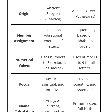
Ancient
Ancient Greece
Origin
Babylon
(Pythagoras)
(Chaldea)
Based on
Sequentially
Number
vibrational
based on
Assignment
energies of
alphabetical
letters.
order.
Uses numbers
Uses numbers
Numerical
1 to 8 (excludes
1 to 9 for all
Values
9 as sacred).
letters.
Mystical,
Logical,
Focus
spiritual, and
scientific, and
intuitive.
systematic.
Analyzes
Primarily uses
Name
current,
full birth
Calculation
shortened, or