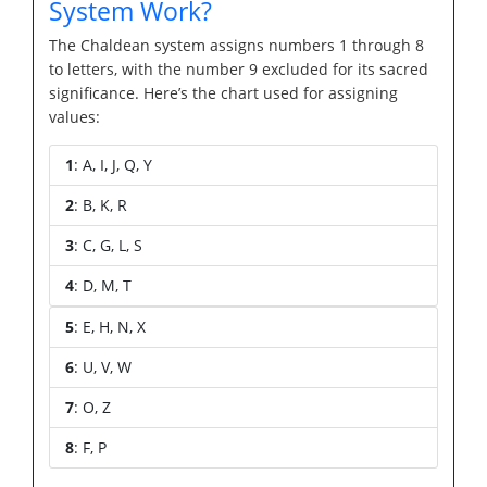
System Work?
The Chaldean system assigns numbers 1 through 8
to letters, with the number 9 excluded for its sacred
significance. Here’s the chart used for assigning
values:
1
: A, I, J, Q, Y
2
: B, K, R
3
: C, G, L, S
4
: D, M, T
5
: E, H, N, X
6
: U, V, W
7
: O, Z
8
: F, P