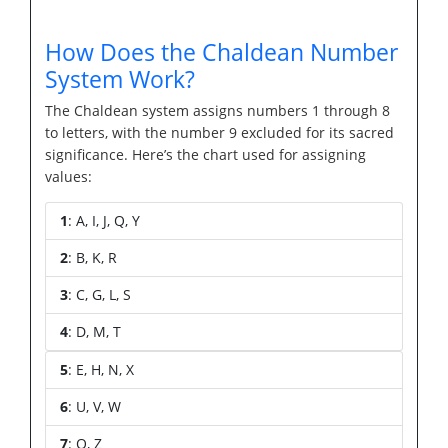
How Does the Chaldean Number
System Work?
The Chaldean system assigns numbers 1 through 8
to letters, with the number 9 excluded for its sacred
significance. Here’s the chart used for assigning
values:
1
: A, I, J, Q, Y
2
: B, K, R
3
: C, G, L, S
4
: D, M, T
5
: E, H, N, X
6
: U, V, W
7
: O, Z