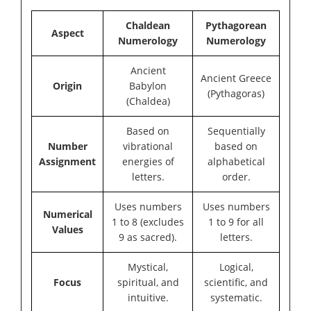
Chaldean
Pythagorean
Aspect
Numerology
Numerology
Ancient
Ancient Greece
Origin
Babylon
(Pythagoras)
(Chaldea)
Based on
Sequentially
Number
vibrational
based on
Assignment
energies of
alphabetical
letters.
order.
Uses numbers
Uses numbers
Numerical
1 to 8 (excludes
1 to 9 for all
Values
9 as sacred).
letters.
Mystical,
Logical,
Focus
spiritual, and
scientific, and
intuitive.
systematic.