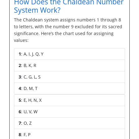
How Does the Chaldean Number
System Work?
The Chaldean system assigns numbers 1 through 8
to letters, with the number 9 excluded for its sacred
significance. Here’s the chart used for assigning
values:
1
: A, I, J, Q, Y
2
: B, K, R
3
: C, G, L, S
4
: D, M, T
5
: E, H, N, X
6
: U, V, W
7
: O, Z
8
: F, P