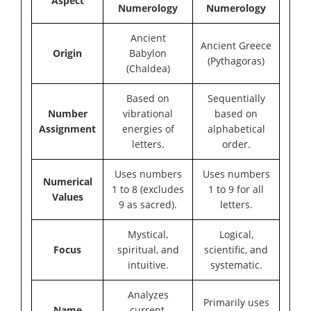
Aspect
Numerology
Numerology
Ancient
Ancient Greece
Origin
Babylon
(Pythagoras)
(Chaldea)
Based on
Sequentially
Number
vibrational
based on
Assignment
energies of
alphabetical
letters.
order.
Uses numbers
Uses numbers
Numerical
1 to 8 (excludes
1 to 9 for all
Values
9 as sacred).
letters.
Mystical,
Logical,
Focus
spiritual, and
scientific, and
intuitive.
systematic.
Analyzes
Primarily uses
Name
current,