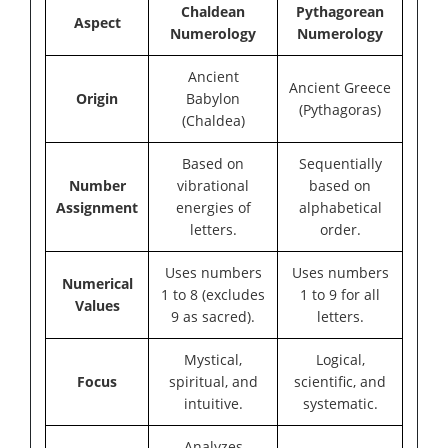
Chaldean
Pythagorean
Aspect
Numerology
Numerology
Ancient
Ancient Greece
Origin
Babylon
(Pythagoras)
(Chaldea)
Based on
Sequentially
Number
vibrational
based on
Assignment
energies of
alphabetical
letters.
order.
Uses numbers
Uses numbers
Numerical
1 to 8 (excludes
1 to 9 for all
Values
9 as sacred).
letters.
Mystical,
Logical,
Focus
spiritual, and
scientific, and
intuitive.
systematic.
Analyzes