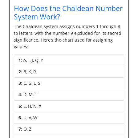
How Does the Chaldean Number
System Work?
The Chaldean system assigns numbers 1 through 8
to letters, with the number 9 excluded for its sacred
significance. Here’s the chart used for assigning
values:
1
: A, I, J, Q, Y
2
: B, K, R
3
: C, G, L, S
4
: D, M, T
5
: E, H, N, X
6
: U, V, W
7
: O, Z