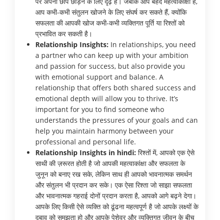
पर अपनी छाप छोड़ने के लिए दृढ़ हैं। जबकि आप बेहद महत्वाकांक्षी हैं,
आप कभी-कभी संतुलन खोजने के लिए संघर्ष कर सकते हैं, क्योंकि
सफलता की आपकी खोज कभी-कभी व्यक्तिगत पूर्ति या रिश्तों को
प्रभावित कर सकती है।
Relationship Insights:
In relationships, you need
a partner who can keep up with your ambition
and passion for success, but also provide you
with emotional support and balance. A
relationship that offers both shared success and
emotional depth will allow you to thrive. It’s
important for you to find someone who
understands the pressures of your goals and can
help you maintain harmony between your
professional and personal life.
Relationship Insights in hindi:
रिश्तों में, आपको एक ऐसे
साथी की ज़रूरत होती है जो आपकी महत्वाकांक्षा और सफलता के
जुनून को बनाए रख सके, लेकिन साथ ही आपको भावनात्मक समर्थन
और संतुलन भी प्रदान कर सके। एक ऐसा रिश्ता जो साझा सफलता
और भावनात्मक गहराई दोनों प्रदान करता है, आपको आगे बढ़ने देगा।
आपके लिए किसी ऐसे व्यक्ति को ढूंढना महत्वपूर्ण है जो आपके लक्ष्यों के
दबाव को समझता हो और आपके पेशेवर और व्यक्तिगत जीवन के बीच