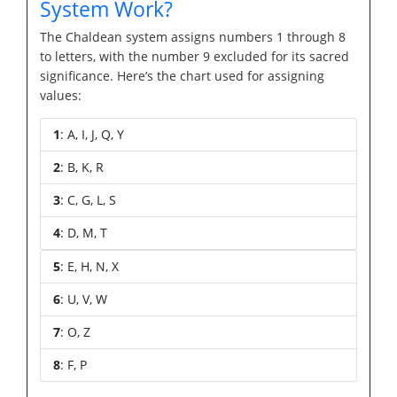
System Work?
The Chaldean system assigns numbers 1 through 8
to letters, with the number 9 excluded for its sacred
significance. Here’s the chart used for assigning
values:
1
: A, I, J, Q, Y
2
: B, K, R
3
: C, G, L, S
4
: D, M, T
5
: E, H, N, X
6
: U, V, W
7
: O, Z
8
: F, P