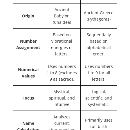
Ancient
Ancient Greece
Origin
Babylon
(Pythagoras)
(Chaldea)
Based on
Sequentially
Number
vibrational
based on
Assignment
energies of
alphabetical
letters.
order.
Uses numbers
Uses numbers
Numerical
1 to 8 (excludes
1 to 9 for all
Values
9 as sacred).
letters.
Mystical,
Logical,
Focus
spiritual, and
scientific, and
intuitive.
systematic.
Analyzes
Primarily uses
Name
current,
full birth
Calculation
shortened, or