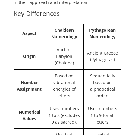
in their approach and interpretation.
Key Differences
Chaldean
Pythagorean
Aspect
Numerology
Numerology
Ancient
Ancient Greece
Origin
Babylon
(Pythagoras)
(Chaldea)
Based on
Sequentially
Number
vibrational
based on
Assignment
energies of
alphabetical
letters.
order.
Uses numbers
Uses numbers
Numerical
1 to 8 (excludes
1 to 9 for all
Values
9 as sacred).
letters.
Mystical,
Logical,