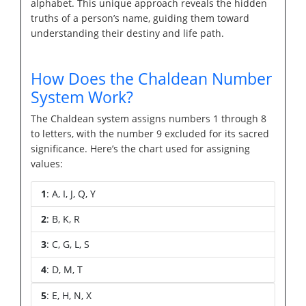
alphabet. This unique approach reveals the hidden
truths of a person’s name, guiding them toward
understanding their destiny and life path.
How Does the Chaldean Number
System Work?
The Chaldean system assigns numbers 1 through 8
to letters, with the number 9 excluded for its sacred
significance. Here’s the chart used for assigning
values:
1
: A, I, J, Q, Y
2
: B, K, R
3
: C, G, L, S
4
: D, M, T
5
: E, H, N, X