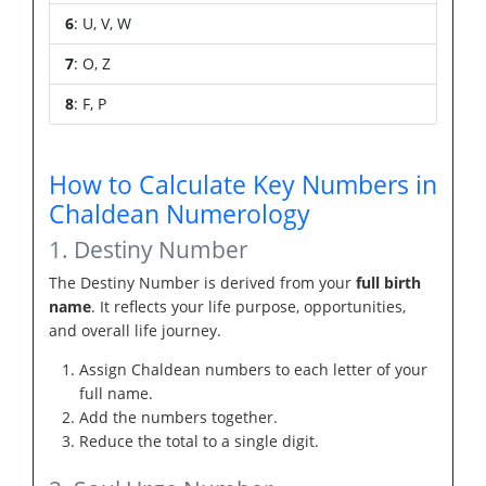
6
: U, V, W
7
: O, Z
8
: F, P
How to Calculate Key Numbers in
Chaldean Numerology
1. Destiny Number
The Destiny Number is derived from your
full birth
name
. It reflects your life purpose, opportunities,
and overall life journey.
Assign Chaldean numbers to each letter of your
full name.
Add the numbers together.
Reduce the total to a single digit.