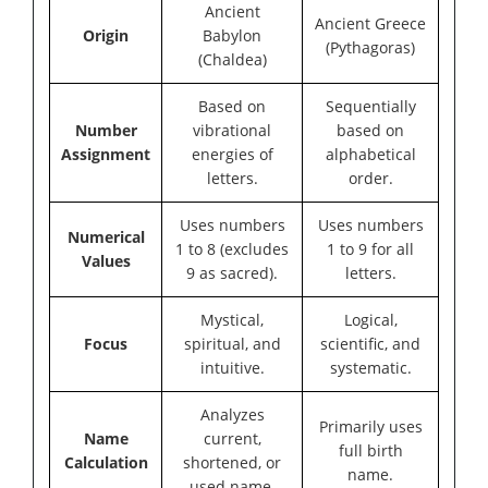
Ancient
Ancient Greece
Origin
Babylon
(Pythagoras)
(Chaldea)
Based on
Sequentially
Number
vibrational
based on
Assignment
energies of
alphabetical
letters.
order.
Uses numbers
Uses numbers
Numerical
1 to 8 (excludes
1 to 9 for all
Values
9 as sacred).
letters.
Mystical,
Logical,
Focus
spiritual, and
scientific, and
intuitive.
systematic.
Analyzes
Primarily uses
Name
current,
full birth
Calculation
shortened, or
name.
used name.