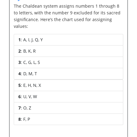
The Chaldean system assigns numbers 1 through 8
to letters, with the number 9 excluded for its sacred
significance. Here’s the chart used for assigning
values:
1
: A, I, J, Q, Y
2
: B, K, R
3
: C, G, L, S
4
: D, M, T
5
: E, H, N, X
6
: U, V, W
7
: O, Z
8
: F, P