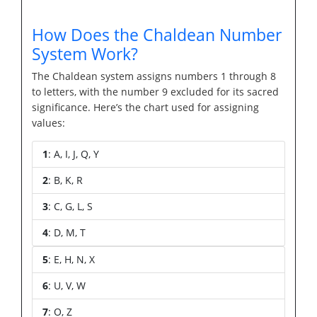
How Does the Chaldean Number
System Work?
The Chaldean system assigns numbers 1 through 8
to letters, with the number 9 excluded for its sacred
significance. Here’s the chart used for assigning
values:
1
: A, I, J, Q, Y
2
: B, K, R
3
: C, G, L, S
4
: D, M, T
5
: E, H, N, X
6
: U, V, W
7
: O, Z