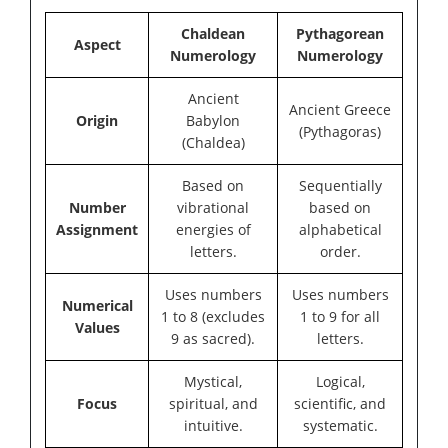
Chaldean
Pythagorean
Aspect
Numerology
Numerology
Ancient
Ancient Greece
Origin
Babylon
(Pythagoras)
(Chaldea)
Based on
Sequentially
Number
vibrational
based on
Assignment
energies of
alphabetical
letters.
order.
Uses numbers
Uses numbers
Numerical
1 to 8 (excludes
1 to 9 for all
Values
9 as sacred).
letters.
Mystical,
Logical,
Focus
spiritual, and
scientific, and
intuitive.
systematic.