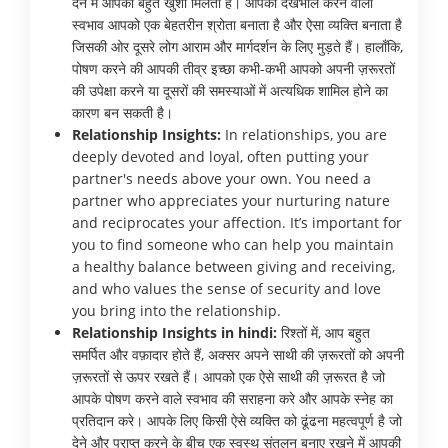
देने में आपको बहुत खुशी मिलती है। आपका देखभाल करने वाला
स्वभाव आपको एक बेहतरीन श्रोता बनाता है और ऐसा व्यक्ति बनाता है
जिसकी ओर दूसरे लोग आराम और मार्गदर्शन के लिए मुड़ते हैं। हालाँकि,
पोषण करने की आपकी तीव्र इच्छा कभी-कभी आपको अपनी ज़रूरतों
की उपेक्षा करने या दूसरों की समस्याओं में अत्यधिक शामिल होने का
कारण बन सकती है।
Relationship Insights:
In relationships, you are
deeply devoted and loyal, often putting your
partner's needs above your own. You need a
partner who appreciates your nurturing nature
and reciprocates your affection. It’s important for
you to find someone who can help you maintain
a healthy balance between giving and receiving,
and who values the sense of security and love
you bring into the relationship.
Relationship Insights in hindi:
रिश्तों में, आप बहुत
समर्पित और वफ़ादार होते हैं, अक्सर अपने साथी की ज़रूरतों को अपनी
ज़रूरतों से ऊपर रखते हैं। आपको एक ऐसे साथी की ज़रूरत है जो
आपके पोषण करने वाले स्वभाव की सराहना करे और आपके स्नेह का
प्रतिदान करे। आपके लिए किसी ऐसे व्यक्ति को ढूंढना महत्वपूर्ण है जो
देने और प्राप्त करने के बीच एक स्वस्थ संतुलन बनाए रखने में आपकी