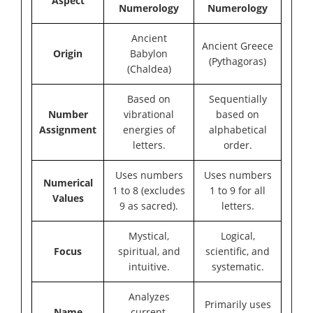
Aspect
Numerology
Numerology
Ancient
Ancient Greece
Origin
Babylon
(Pythagoras)
(Chaldea)
Based on
Sequentially
Number
vibrational
based on
Assignment
energies of
alphabetical
letters.
order.
Uses numbers
Uses numbers
Numerical
1 to 8 (excludes
1 to 9 for all
Values
9 as sacred).
letters.
Mystical,
Logical,
Focus
spiritual, and
scientific, and
intuitive.
systematic.
Analyzes
Primarily uses
Name
current,