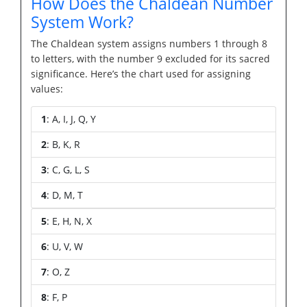
How Does the Chaldean Number
System Work?
The Chaldean system assigns numbers 1 through 8
to letters, with the number 9 excluded for its sacred
significance. Here’s the chart used for assigning
values:
1
: A, I, J, Q, Y
2
: B, K, R
3
: C, G, L, S
4
: D, M, T
5
: E, H, N, X
6
: U, V, W
7
: O, Z
8
: F, P