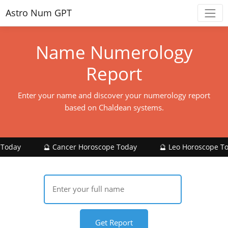
Astro Num GPT
Name Numerology
Report
Enter your name and discover your numerology report
based on Chaldean systems.
🔮 Cancer Horoscope Today
🔮 Leo Horoscope Today