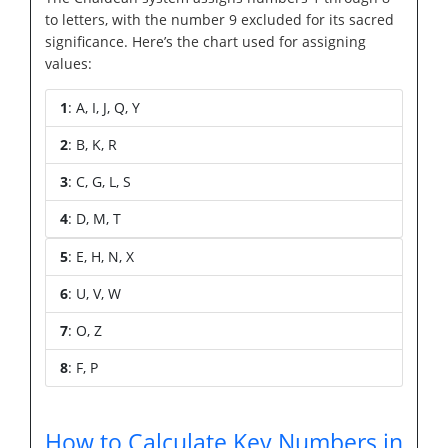
to letters, with the number 9 excluded for its sacred
significance. Here’s the chart used for assigning
values:
1
: A, I, J, Q, Y
2
: B, K, R
3
: C, G, L, S
4
: D, M, T
5
: E, H, N, X
6
: U, V, W
7
: O, Z
8
: F, P
How to Calculate Key Numbers in