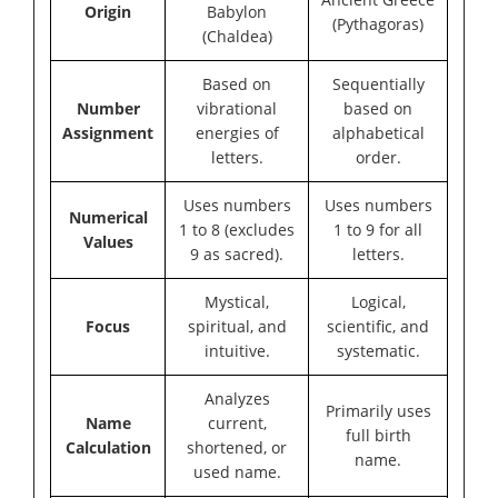
Origin
Babylon
(Pythagoras)
(Chaldea)
Based on
Sequentially
Number
vibrational
based on
Assignment
energies of
alphabetical
letters.
order.
Uses numbers
Uses numbers
Numerical
1 to 8 (excludes
1 to 9 for all
Values
9 as sacred).
letters.
Mystical,
Logical,
Focus
spiritual, and
scientific, and
intuitive.
systematic.
Analyzes
Primarily uses
Name
current,
full birth
Calculation
shortened, or
name.
used name.