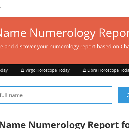
Name Numerology Repor
e and discover your numerology report based on Ch
 Virgo Horoscope Today
🔮 Libra Horoscope Today
🔮 Sc
 Name Numerology Report f