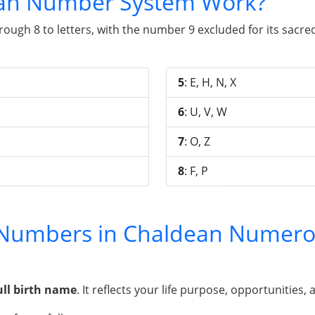
an Number System Work?
gh 8 to letters, with the number 9 excluded for its sacred 
5
: E, H, N, X
6
: U, V, W
7
: O, Z
8
: F, P
y Numbers in Chaldean Numero
ull birth name
. It reflects your life purpose, opportunities, 