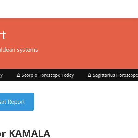
t
aldean systems.
orpio Horoscope Today
🔮 Sagittarius Horoscope Today
or KAMALA