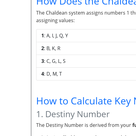
How Does the Chalde
The Chaldean system assigns numbers 1 throu
assigning values:
1
: A, I, J, Q, Y
2
: B, K, R
3
: C, G, L, S
4
: D, M, T
How to Calculate Ke
1. Destiny Number
The Destiny Number is derived from your
f