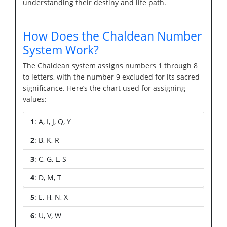
understanding their destiny and life path.
How Does the Chaldean Number
System Work?
The Chaldean system assigns numbers 1 through 8
to letters, with the number 9 excluded for its sacred
significance. Here’s the chart used for assigning
values:
1
: A, I, J, Q, Y
2
: B, K, R
3
: C, G, L, S
4
: D, M, T
5
: E, H, N, X
6
: U, V, W