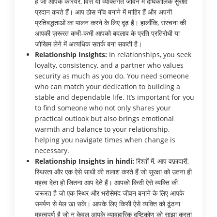
हैं जो आपके करियर, वित्त या व्यक्तिगत जीवन में दीर्घकालिक सुरक्षा
प्रदान करते हैं। आप ठोस नींव बनाने में माहिर हैं और अपनी
प्रतिबद्धताओं का पालन करने के लिए दृढ़ हैं। हालाँकि, संरचना की
आपकी ज़रूरत कभी-कभी आपको बदलाव के प्रति प्रतिरोधी या
जोखिम लेने में अत्यधिक सतर्क बना सकती है।
Relationship Insights:
In relationships, you seek
loyalty, consistency, and a partner who values
security as much as you do. You need someone
who can match your dedication to building a
stable and dependable life. It’s important for you
to find someone who not only shares your
practical outlook but also brings emotional
warmth and balance to your relationship,
helping you navigate times when change is
necessary.
Relationship Insights in hindi:
रिश्तों में, आप वफ़ादारी,
स्थिरता और एक ऐसे साथी की तलाश करते हैं जो सुरक्षा को उतना ही
महत्व देता हो जितना आप देते हैं। आपको किसी ऐसे व्यक्ति की
ज़रूरत है जो एक स्थिर और भरोसेमंद जीवन बनाने के लिए आपके
समर्पण से मेल खा सके। आपके लिए किसी ऐसे व्यक्ति को ढूंढना
महत्वपूर्ण है जो न केवल आपके व्यावहारिक दृष्टिकोण को साझा करता