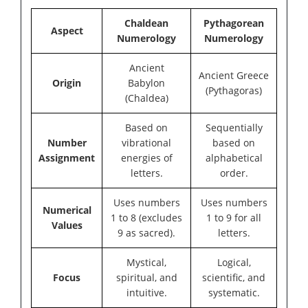
Chaldean
Pythagorean
Aspect
Numerology
Numerology
Ancient
Ancient Greece
Origin
Babylon
(Pythagoras)
(Chaldea)
Based on
Sequentially
Number
vibrational
based on
Assignment
energies of
alphabetical
letters.
order.
Uses numbers
Uses numbers
Numerical
1 to 8 (excludes
1 to 9 for all
Values
9 as sacred).
letters.
Mystical,
Logical,
Focus
spiritual, and
scientific, and
intuitive.
systematic.