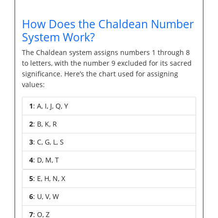
How Does the Chaldean Number
System Work?
The Chaldean system assigns numbers 1 through 8
to letters, with the number 9 excluded for its sacred
significance. Here’s the chart used for assigning
values:
1
: A, I, J, Q, Y
2
: B, K, R
3
: C, G, L, S
4
: D, M, T
5
: E, H, N, X
6
: U, V, W
7
: O, Z