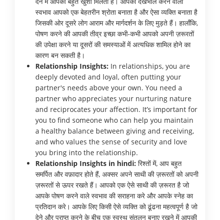
देने में आपको बहुत खुशी मिलती है। आपका देखभाल करने वाला
स्वभाव आपको एक बेहतरीन श्रोता बनाता है और ऐसा व्यक्ति बनाता है
जिसकी ओर दूसरे लोग आराम और मार्गदर्शन के लिए मुड़ते हैं। हालाँकि,
पोषण करने की आपकी तीव्र इच्छा कभी-कभी आपको अपनी ज़रूरतों
की उपेक्षा करने या दूसरों की समस्याओं में अत्यधिक शामिल होने का
कारण बन सकती है।
Relationship Insights:
In relationships, you are
deeply devoted and loyal, often putting your
partner's needs above your own. You need a
partner who appreciates your nurturing nature
and reciprocates your affection. It’s important for
you to find someone who can help you maintain
a healthy balance between giving and receiving,
and who values the sense of security and love
you bring into the relationship.
Relationship Insights in hindi:
रिश्तों में, आप बहुत
समर्पित और वफ़ादार होते हैं, अक्सर अपने साथी की ज़रूरतों को अपनी
ज़रूरतों से ऊपर रखते हैं। आपको एक ऐसे साथी की ज़रूरत है जो
आपके पोषण करने वाले स्वभाव की सराहना करे और आपके स्नेह का
प्रतिदान करे। आपके लिए किसी ऐसे व्यक्ति को ढूंढना महत्वपूर्ण है जो
देने और प्राप्त करने के बीच एक स्वस्थ संतुलन बनाए रखने में आपकी