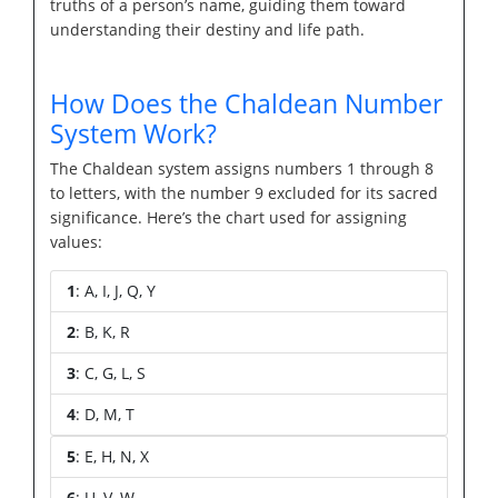
truths of a person’s name, guiding them toward
understanding their destiny and life path.
How Does the Chaldean Number
System Work?
The Chaldean system assigns numbers 1 through 8
to letters, with the number 9 excluded for its sacred
significance. Here’s the chart used for assigning
values:
1
: A, I, J, Q, Y
2
: B, K, R
3
: C, G, L, S
4
: D, M, T
5
: E, H, N, X
6
: U, V, W