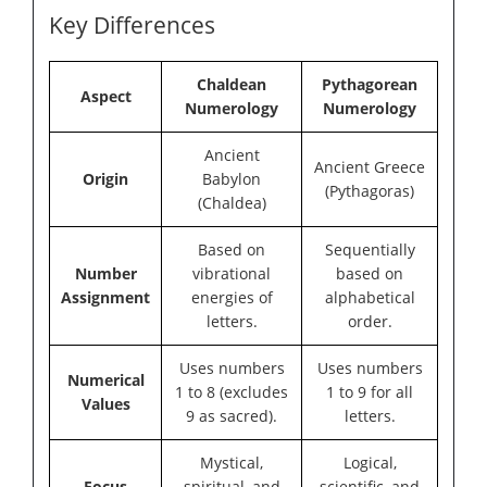
Key Differences
Chaldean
Pythagorean
Aspect
Numerology
Numerology
Ancient
Ancient Greece
Origin
Babylon
(Pythagoras)
(Chaldea)
Based on
Sequentially
Number
vibrational
based on
Assignment
energies of
alphabetical
letters.
order.
Uses numbers
Uses numbers
Numerical
1 to 8 (excludes
1 to 9 for all
Values
9 as sacred).
letters.
Mystical,
Logical,
Focus
spiritual, and
scientific, and