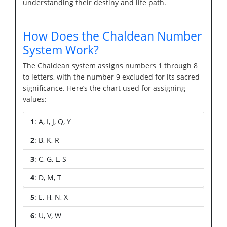
understanding their destiny and life path.
How Does the Chaldean Number
System Work?
The Chaldean system assigns numbers 1 through 8
to letters, with the number 9 excluded for its sacred
significance. Here’s the chart used for assigning
values:
1
: A, I, J, Q, Y
2
: B, K, R
3
: C, G, L, S
4
: D, M, T
5
: E, H, N, X
6
: U, V, W