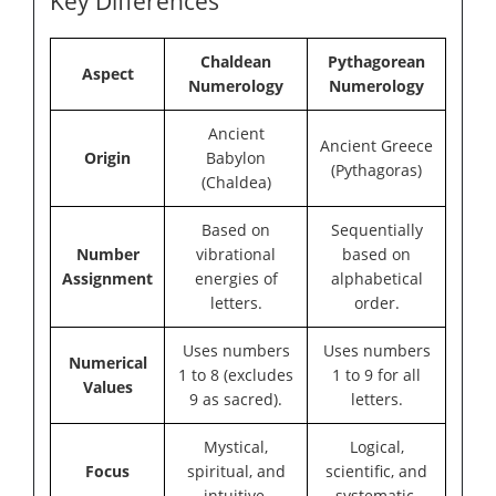
Key Differences
Chaldean
Pythagorean
Aspect
Numerology
Numerology
Ancient
Ancient Greece
Origin
Babylon
(Pythagoras)
(Chaldea)
Based on
Sequentially
Number
vibrational
based on
Assignment
energies of
alphabetical
letters.
order.
Uses numbers
Uses numbers
Numerical
1 to 8 (excludes
1 to 9 for all
Values
9 as sacred).
letters.
Mystical,
Logical,
Focus
spiritual, and
scientific, and
intuitive.
systematic.