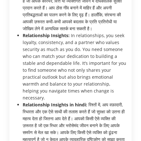
हैं जो आपके करियर, वित्त या व्यक्तिगत जीवन में दीर्घकालिक सुरक्षा
प्रदान करते हैं। आप ठोस नींव बनाने में माहिर हैं और अपनी
प्रतिबद्धताओं का पालन करने के लिए दृढ़ हैं। हालाँकि, संरचना की
आपकी ज़रूरत कभी-कभी आपको बदलाव के प्रति प्रतिरोधी या
जोखिम लेने में अत्यधिक सतर्क बना सकती है।
Relationship Insights:
In relationships, you seek
loyalty, consistency, and a partner who values
security as much as you do. You need someone
who can match your dedication to building a
stable and dependable life. It’s important for you
to find someone who not only shares your
practical outlook but also brings emotional
warmth and balance to your relationship,
helping you navigate times when change is
necessary.
Relationship Insights in hindi:
रिश्तों में, आप वफ़ादारी,
स्थिरता और एक ऐसे साथी की तलाश करते हैं जो सुरक्षा को उतना ही
महत्व देता हो जितना आप देते हैं। आपको किसी ऐसे व्यक्ति की
ज़रूरत है जो एक स्थिर और भरोसेमंद जीवन बनाने के लिए आपके
समर्पण से मेल खा सके। आपके लिए किसी ऐसे व्यक्ति को ढूंढना
महत्वपूर्ण है जो न केवल आपके व्यावहारिक दृष्टिकोण को साझा करता