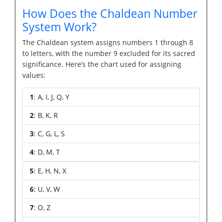
How Does the Chaldean Number
System Work?
The Chaldean system assigns numbers 1 through 8
to letters, with the number 9 excluded for its sacred
significance. Here’s the chart used for assigning
values:
1
: A, I, J, Q, Y
2
: B, K, R
3
: C, G, L, S
4
: D, M, T
5
: E, H, N, X
6
: U, V, W
7
: O, Z