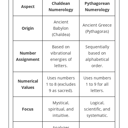
Chaldean
Pythagorean
Aspect
Numerology
Numerology
Ancient
Ancient Greece
Origin
Babylon
(Pythagoras)
(Chaldea)
Based on
Sequentially
Number
vibrational
based on
Assignment
energies of
alphabetical
letters.
order.
Uses numbers
Uses numbers
Numerical
1 to 8 (excludes
1 to 9 for all
Values
9 as sacred).
letters.
Mystical,
Logical,
Focus
spiritual, and
scientific, and
intuitive.
systematic.
Analyzes