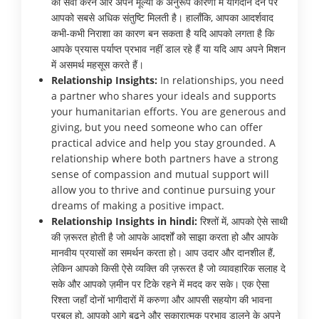
की सेवा करने और अपने मूल्यों के अनुरूप कारणों में योगदान देने पर
आपको सबसे अधिक संतुष्टि मिलती है। हालाँकि, आपका आदर्शवाद
कभी-कभी निराशा का कारण बन सकता है यदि आपको लगता है कि
आपके प्रयास पर्याप्त प्रभाव नहीं डाल रहे हैं या यदि आप अपने मिशन
में असमर्थ महसूस करते हैं।
Relationship Insights:
In relationships, you need
a partner who shares your ideals and supports
your humanitarian efforts. You are generous and
giving, but you need someone who can offer
practical advice and help you stay grounded. A
relationship where both partners have a strong
sense of compassion and mutual support will
allow you to thrive and continue pursuing your
dreams of making a positive impact.
Relationship Insights in hindi:
रिश्तों में, आपको ऐसे साथी
की ज़रूरत होती है जो आपके आदर्शों को साझा करता हो और आपके
मानवीय प्रयासों का समर्थन करता हो। आप उदार और दानशील हैं,
लेकिन आपको किसी ऐसे व्यक्ति की ज़रूरत है जो व्यावहारिक सलाह दे
सके और आपको ज़मीन पर टिके रहने में मदद कर सके। एक ऐसा
रिश्ता जहाँ दोनों भागीदारों में करुणा और आपसी सहयोग की भावना
प्रबल हो, आपको आगे बढ़ने और सकारात्मक प्रभाव डालने के अपने