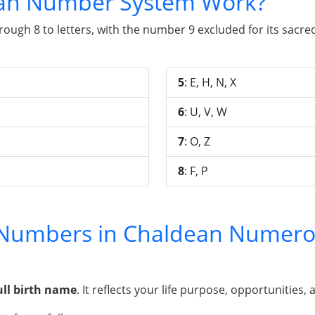
an Number System Work?
gh 8 to letters, with the number 9 excluded for its sacred 
5
: E, H, N, X
6
: U, V, W
7
: O, Z
8
: F, P
y Numbers in Chaldean Numero
ull birth name
. It reflects your life purpose, opportunities, 