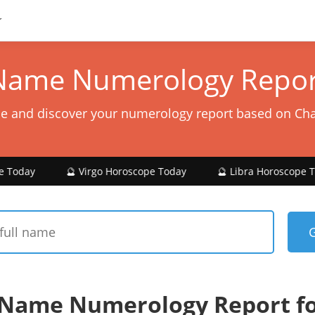
Name Numerology Repor
e and discover your numerology report based on Ch
🔮 Virgo Horoscope Today
🔮 Libra Horoscope Today

 Name Numerology Report f