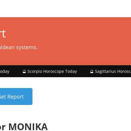
t
aldean systems.
 Scorpio Horoscope Today
🔮 Sagittarius Horoscope Today
or MONIKA