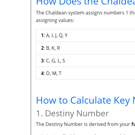
How Does the Chalde
The Chaldean system assigns numbers 1 throu
assigning values:
1
: A, I, J, Q, Y
2
: B, K, R
3
: C, G, L, S
4
: D, M, T
How to Calculate Ke
1. Destiny Number
The Destiny Number is derived from your
f