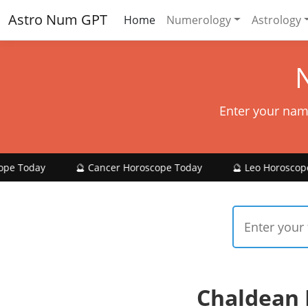
Astro Num GPT
Home
Numerology
Astrology
Enter your nam
🔮 Cancer Horoscope Today
🔮 Leo Horoscope Today
Chaldean