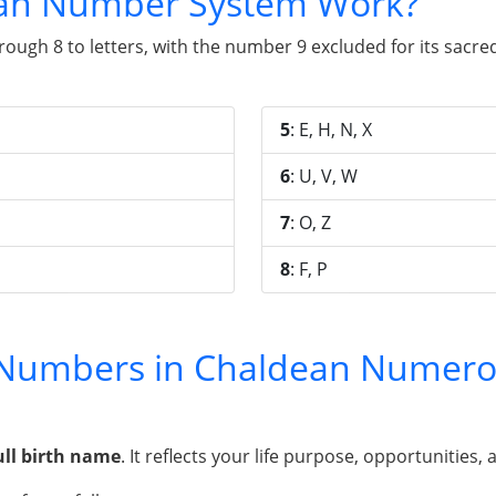
an Number System Work?
gh 8 to letters, with the number 9 excluded for its sacred 
5
: E, H, N, X
6
: U, V, W
7
: O, Z
8
: F, P
y Numbers in Chaldean Numero
ull birth name
. It reflects your life purpose, opportunities, 