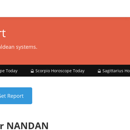
t
aldean systems.
🔮 Scorpio Horoscope Today
🔮 Sagittarius Horoscope Tod
or NANDAN