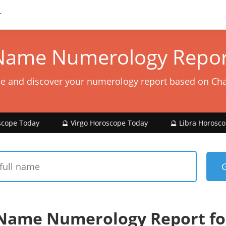
Name Numerology Repor
e and discover your numerology report based on Ch
🔮 Virgo Horoscope Today
🔮 Libra Horoscope Today
Name Numerology Report f