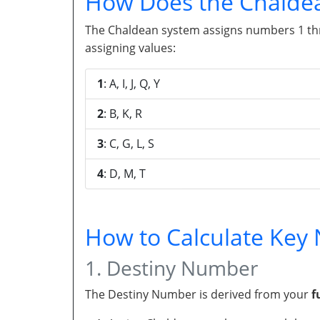
How Does the Chalde
The Chaldean system assigns numbers 1 throu
assigning values:
1
: A, I, J, Q, Y
2
: B, K, R
3
: C, G, L, S
4
: D, M, T
How to Calculate Ke
1. Destiny Number
The Destiny Number is derived from your
f