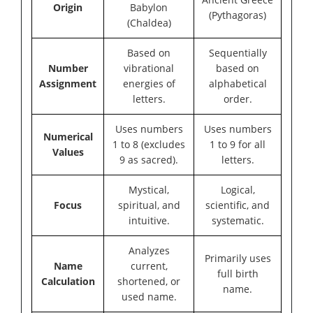
Origin
Babylon
(Pythagoras)
(Chaldea)
Based on
Sequentially
Number
vibrational
based on
Assignment
energies of
alphabetical
letters.
order.
Uses numbers
Uses numbers
Numerical
1 to 8 (excludes
1 to 9 for all
Values
9 as sacred).
letters.
Mystical,
Logical,
Focus
spiritual, and
scientific, and
intuitive.
systematic.
Analyzes
Primarily uses
Name
current,
full birth
Calculation
shortened, or
name.
used name.