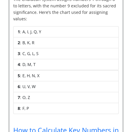
to letters, with the number 9 excluded for its sacred
significance. Here’s the chart used for assigning
values:
1
: A, I, J, Q, Y
2
: B, K, R
3
: C, G, L, S
4
: D, M, T
5
: E, H, N, X
6
: U, V, W
7
: O, Z
8
: F, P
How to Calculate Key Numbers in