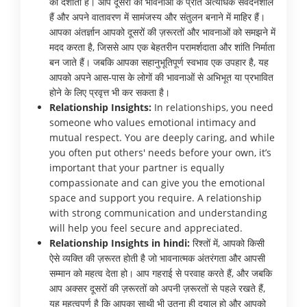
को दर्शाता है। आप दूसरों की भावनाओं के प्रति अत्यधिक संवेदनशील
हैं और अपने वातावरण में सामंजस्य और संतुलन बनाने में माहिर हैं।
आपका अंतर्ज्ञान आपको दूसरों की ज़रूरतों और भावनाओं को समझने में
मदद करता है, जिससे आप एक बेहतरीन परामर्शदाता और शांति निर्माता
बन जाते हैं। जबकि आपका सहानुभूतिपूर्ण स्वभाव एक उपहार है, यह
आपको अपने आस-पास के लोगों की भावनाओं से अभिभूत या प्रभावित
होने के लिए प्रवृत्त भी कर सकता है।
Relationship Insights:
In relationships, you need
someone who values emotional intimacy and
mutual respect. You are deeply caring, and while
you often put others' needs before your own, it’s
important that your partner is equally
compassionate and can give you the emotional
space and support you require. A relationship
with strong communication and understanding
will help you feel secure and appreciated.
Relationship Insights in hindi:
रिश्तों में, आपको किसी
ऐसे व्यक्ति की ज़रूरत होती है जो भावनात्मक अंतरंगता और आपसी
सम्मान को महत्व देता हो। आप गहराई से परवाह करते हैं, और जबकि
आप अक्सर दूसरों की ज़रूरतों को अपनी ज़रूरतों से पहले रखते हैं,
यह महत्वपूर्ण है कि आपका साथी भी उतना ही दयालु हो और आपको