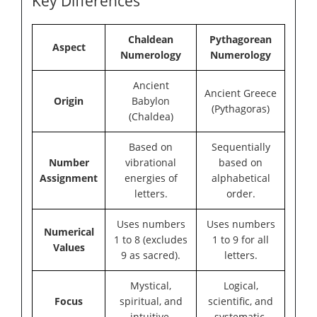
Key Differences
Chaldean
Pythagorean
Aspect
Numerology
Numerology
Ancient
Ancient Greece
Origin
Babylon
(Pythagoras)
(Chaldea)
Based on
Sequentially
Number
vibrational
based on
Assignment
energies of
alphabetical
letters.
order.
Uses numbers
Uses numbers
Numerical
1 to 8 (excludes
1 to 9 for all
Values
9 as sacred).
letters.
Mystical,
Logical,
Focus
spiritual, and
scientific, and
intuitive.
systematic.