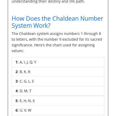
understanding their destiny and life path.
How Does the Chaldean Number
System Work?
The Chaldean system assigns numbers 1 through 8
to letters, with the number 9 excluded for its sacred
significance. Here’s the chart used for assigning
values:
1
: A, I, J, Q, Y
2
: B, K, R
3
: C, G, L, S
4
: D, M, T
5
: E, H, N, X
6
: U, V, W