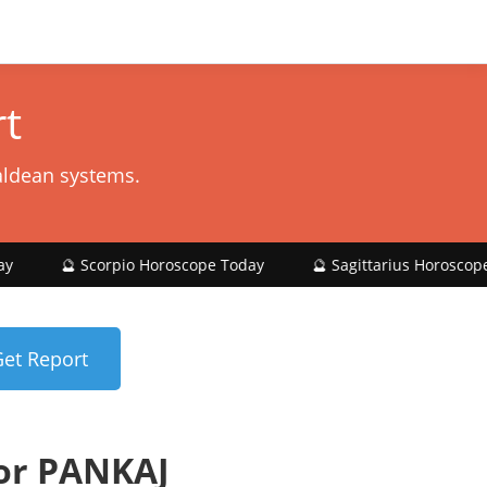
t
aldean systems.
corpio Horoscope Today
🔮 Sagittarius Horoscope Today
or PANKAJ