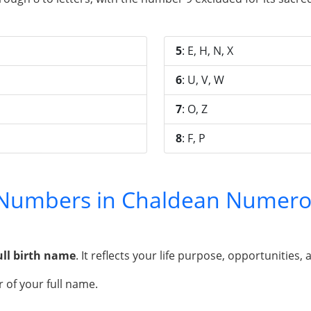
5
: E, H, N, X
6
: U, V, W
7
: O, Z
8
: F, P
y Numbers in Chaldean Numero
ull birth name
. It reflects your life purpose, opportunities, 
 of your full name.