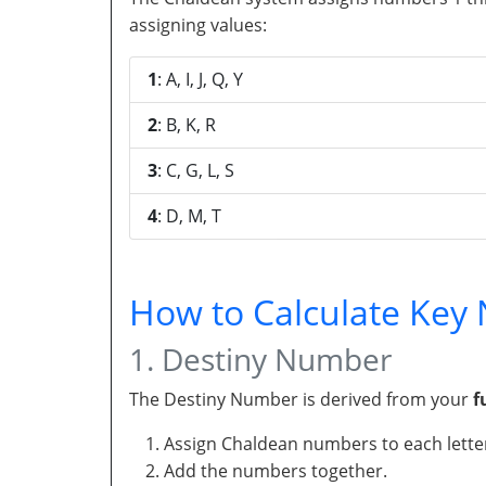
assigning values:
1
: A, I, J, Q, Y
2
: B, K, R
3
: C, G, L, S
4
: D, M, T
How to Calculate Ke
1. Destiny Number
The Destiny Number is derived from your
f
Assign Chaldean numbers to each letter
Add the numbers together.