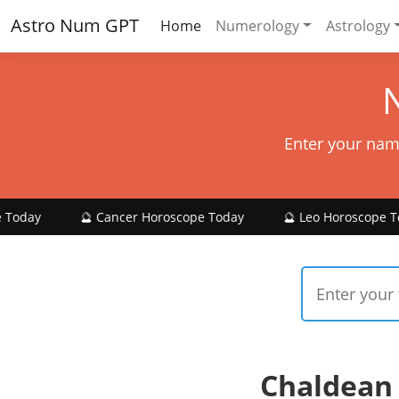
Astro Num GPT
Home
Numerology
Astrology
Enter your nam
🔮 Cancer Horoscope Today
🔮 Leo Horoscope Today

Chaldean