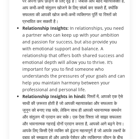
पर अपनी छाप छोड़ने के लिए दृढ़ हैं। जबकि आप बेहद महत्वाकांक्षी हैं,
आप कभी-कभी संतुलन खोजने के लिए संघर्ष कर सकते हैं, क्योंकि
सफलता की आपकी खोज कभी-कभी व्यक्तिगत पूर्ति या रिश्तों को
प्रभावित कर सकती है।
Relationship Insights:
In relationships, you need
a partner who can keep up with your ambition
and passion for success, but also provide you
with emotional support and balance. A
relationship that offers both shared success and
emotional depth will allow you to thrive. It’s
important for you to find someone who
understands the pressures of your goals and can
help you maintain harmony between your
professional and personal life.
Relationship Insights in hindi:
रिश्तों में, आपको एक ऐसे
साथी की ज़रूरत होती है जो आपकी महत्वाकांक्षा और सफलता के
जुनून को बनाए रख सके, लेकिन साथ ही आपको भावनात्मक समर्थन
और संतुलन भी प्रदान कर सके। एक ऐसा रिश्ता जो साझा सफलता
और भावनात्मक गहराई दोनों प्रदान करता है, आपको आगे बढ़ने देगा।
आपके लिए किसी ऐसे व्यक्ति को ढूंढना महत्वपूर्ण है जो आपके लक्ष्यों के
दबाव को समझता हो और आपके पेशेवर और व्यक्तिगत जीवन के बीच