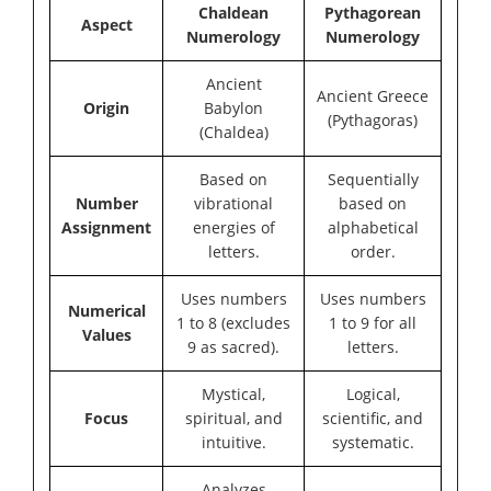
Chaldean
Pythagorean
Aspect
Numerology
Numerology
Ancient
Ancient Greece
Origin
Babylon
(Pythagoras)
(Chaldea)
Based on
Sequentially
Number
vibrational
based on
Assignment
energies of
alphabetical
letters.
order.
Uses numbers
Uses numbers
Numerical
1 to 8 (excludes
1 to 9 for all
Values
9 as sacred).
letters.
Mystical,
Logical,
Focus
spiritual, and
scientific, and
intuitive.
systematic.
Analyzes