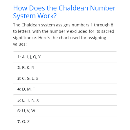
How Does the Chaldean Number
System Work?
The Chaldean system assigns numbers 1 through 8
to letters, with the number 9 excluded for its sacred
significance. Here’s the chart used for assigning
values:
1
: A, I, J, Q, Y
2
: B, K, R
3
: C, G, L, S
4
: D, M, T
5
: E, H, N, X
6
: U, V, W
7
: O, Z