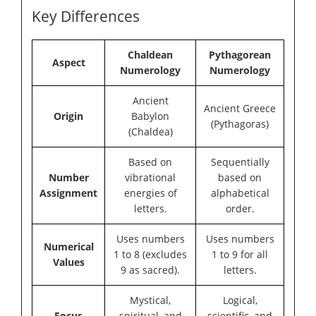
Key Differences
Chaldean
Pythagorean
Aspect
Numerology
Numerology
Ancient
Ancient Greece
Origin
Babylon
(Pythagoras)
(Chaldea)
Based on
Sequentially
Number
vibrational
based on
Assignment
energies of
alphabetical
letters.
order.
Uses numbers
Uses numbers
Numerical
1 to 8 (excludes
1 to 9 for all
Values
9 as sacred).
letters.
Mystical,
Logical,
Focus
spiritual, and
scientific, and