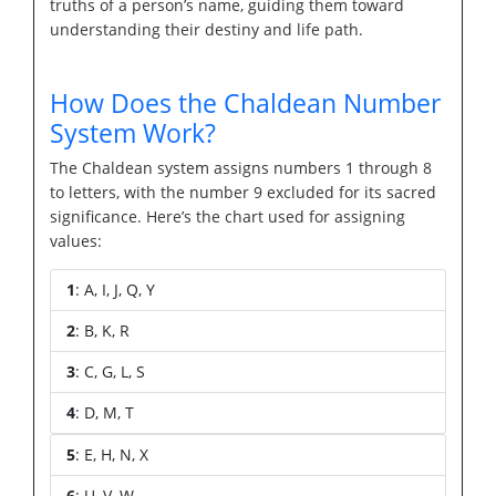
truths of a person’s name, guiding them toward
understanding their destiny and life path.
How Does the Chaldean Number
System Work?
The Chaldean system assigns numbers 1 through 8
to letters, with the number 9 excluded for its sacred
significance. Here’s the chart used for assigning
values:
1
: A, I, J, Q, Y
2
: B, K, R
3
: C, G, L, S
4
: D, M, T
5
: E, H, N, X
6
: U, V, W