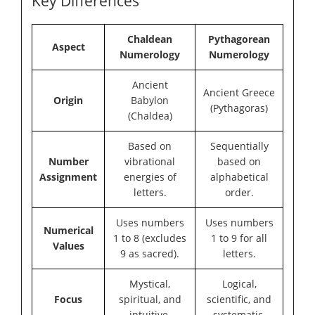
Key Differences
Chaldean
Pythagorean
Aspect
Numerology
Numerology
Ancient
Ancient Greece
Origin
Babylon
(Pythagoras)
(Chaldea)
Based on
Sequentially
Number
vibrational
based on
Assignment
energies of
alphabetical
letters.
order.
Uses numbers
Uses numbers
Numerical
1 to 8 (excludes
1 to 9 for all
Values
9 as sacred).
letters.
Mystical,
Logical,
Focus
spiritual, and
scientific, and
intuitive.
systematic.