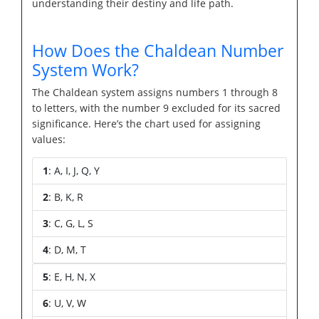
understanding their destiny and life path.
How Does the Chaldean Number
System Work?
The Chaldean system assigns numbers 1 through 8
to letters, with the number 9 excluded for its sacred
significance. Here’s the chart used for assigning
values:
1
: A, I, J, Q, Y
2
: B, K, R
3
: C, G, L, S
4
: D, M, T
5
: E, H, N, X
6
: U, V, W