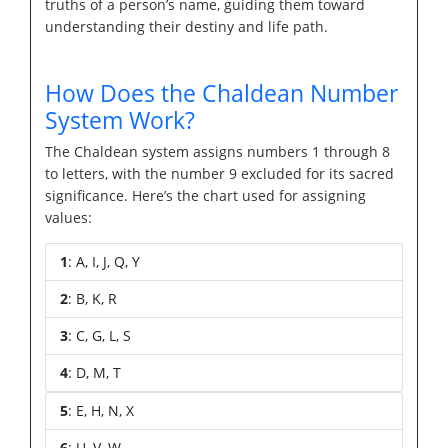
truths of a person’s name, guiding them toward
understanding their destiny and life path.
How Does the Chaldean Number
System Work?
The Chaldean system assigns numbers 1 through 8
to letters, with the number 9 excluded for its sacred
significance. Here’s the chart used for assigning
values:
1
: A, I, J, Q, Y
2
: B, K, R
3
: C, G, L, S
4
: D, M, T
5
: E, H, N, X
6
: U, V, W