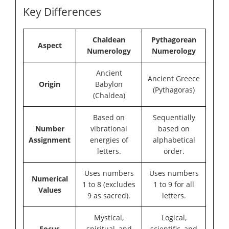
Key Differences
Chaldean
Pythagorean
Aspect
Numerology
Numerology
Ancient
Ancient Greece
Origin
Babylon
(Pythagoras)
(Chaldea)
Based on
Sequentially
Number
vibrational
based on
Assignment
energies of
alphabetical
letters.
order.
Uses numbers
Uses numbers
Numerical
1 to 8 (excludes
1 to 9 for all
Values
9 as sacred).
letters.
Mystical,
Logical,
Focus
spiritual, and
scientific, and