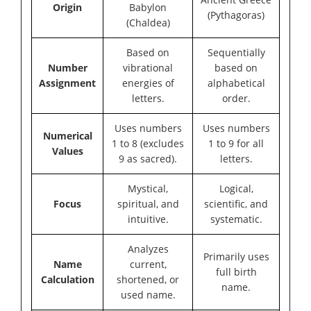
Origin
Babylon
(Pythagoras)
(Chaldea)
Based on
Sequentially
Number
vibrational
based on
Assignment
energies of
alphabetical
letters.
order.
Uses numbers
Uses numbers
Numerical
1 to 8 (excludes
1 to 9 for all
Values
9 as sacred).
letters.
Mystical,
Logical,
Focus
spiritual, and
scientific, and
intuitive.
systematic.
Analyzes
Primarily uses
Name
current,
full birth
Calculation
shortened, or
name.
used name.