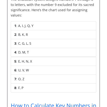
to letters, with the number 9 excluded for its sacred
significance. Here’s the chart used for assigning
values:
1
: A, I, J, Q, Y
2
: B, K, R
3
: C, G, L, S
4
: D, M, T
5
: E, H, N, X
6
: U, V, W
7
: O, Z
8
: F, P
How to Calculate Key Numbers in