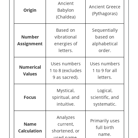
Ancient
Ancient Greece
Origin
Babylon
(Pythagoras)
(Chaldea)
Based on
Sequentially
Number
vibrational
based on
Assignment
energies of
alphabetical
letters.
order.
Uses numbers
Uses numbers
Numerical
1 to 8 (excludes
1 to 9 for all
Values
9 as sacred).
letters.
Mystical,
Logical,
Focus
spiritual, and
scientific, and
intuitive.
systematic.
Analyzes
Primarily uses
Name
current,
full birth
Calculation
shortened, or
name.
used name.