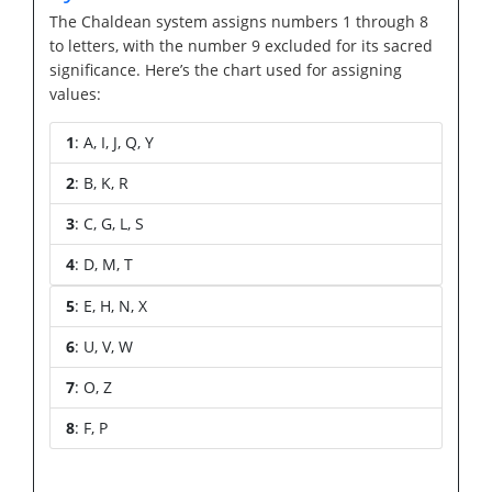
The Chaldean system assigns numbers 1 through 8
to letters, with the number 9 excluded for its sacred
significance. Here’s the chart used for assigning
values:
1
: A, I, J, Q, Y
2
: B, K, R
3
: C, G, L, S
4
: D, M, T
5
: E, H, N, X
6
: U, V, W
7
: O, Z
8
: F, P