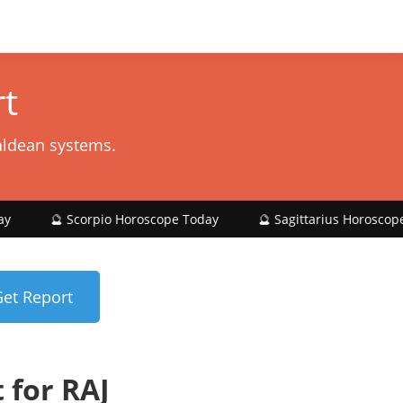
t
aldean systems.
corpio Horoscope Today
🔮 Sagittarius Horoscope Today
for RAJ