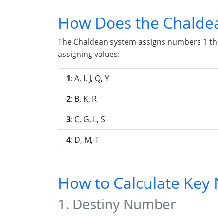
How Does the Chalde
The Chaldean system assigns numbers 1 throu
assigning values:
1
: A, I, J, Q, Y
2
: B, K, R
3
: C, G, L, S
4
: D, M, T
How to Calculate Ke
1. Destiny Number