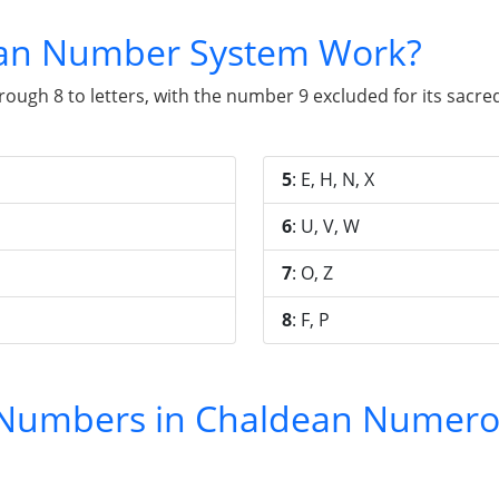
an Number System Work?
gh 8 to letters, with the number 9 excluded for its sacred 
5
: E, H, N, X
6
: U, V, W
7
: O, Z
8
: F, P
y Numbers in Chaldean Numero