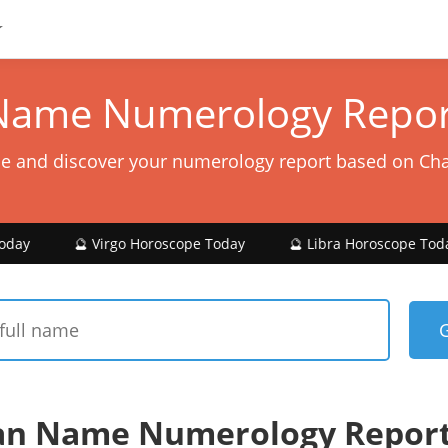
Name Numerology Repor
e and discover your numerology report based on Ch
 Virgo Horoscope Today
🔮 Libra Horoscope Today
🔮 S
an Name Numerology Report 