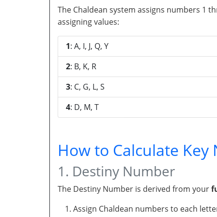
The Chaldean system assigns numbers 1 throu
assigning values:
1
: A, I, J, Q, Y
2
: B, K, R
3
: C, G, L, S
4
: D, M, T
How to Calculate Ke
1. Destiny Number
The Destiny Number is derived from your
f
Assign Chaldean numbers to each letter