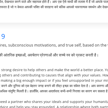
मर्पित, देखभाल करने वाले और सहायक होते हैं। आप एक ऐसे साथी की तलाश में हैं जो आपके पा
रूरत है जो न केवल आपकी भक्ति की सराहना करे बल्कि आपको भावनात्मक समर्थन और देखभाल भी
9
res, subconscious motivations, and true self, based on the 
पकी आंतरिक इच्छाओं, अवचेतन प्रेरणाओं और सच्चे स्व को प्रकट करती है।
trong desire to help others and make the world a better place. Y
g others and contributing to causes that align with your values. H
n’t making a big enough impact or if you feel unsupported in your mi
 करने और दुनिया को एक बेहतर जगह बनाने की तीव्र इच्छा का संकेत देता है। आप करुणा और आ
से अधिक संतुष्टि मिलती है। हालाँकि, आपका आदर्शवाद कभी-कभी निराशा का कारण बन सकता है य
 need a partner who shares your ideals and supports your humanita
dvice and help you stay grounded. A relationship where both part