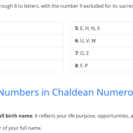
gh 8 to letters, with the number 9 excluded for its sacred 
5
: E, H, N, X
6
: U, V, W
7
: O, Z
8
: F, P
y Numbers in Chaldean Numero
ull birth name
. It reflects your life purpose, opportunities, 
 of your full name.