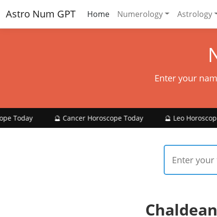
Astro Num GPT
Home
Numerology
Astrology
Enter your nam
🔮 Cancer Horoscope Today
🔮 Leo Horoscope Today
Chaldean