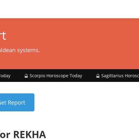
t
aldean systems.
 Scorpio Horoscope Today
🔮 Sagittarius Horoscope Today
for REKHA