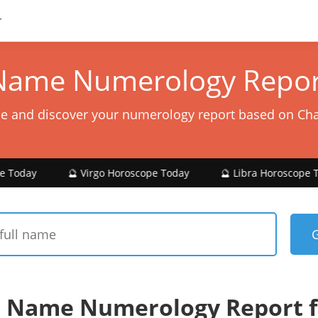
Name Numerology Repor
e and discover your numerology report based on Ch
🔮 Virgo Horoscope Today
🔮 Libra Horoscope Today

 Name Numerology Report 