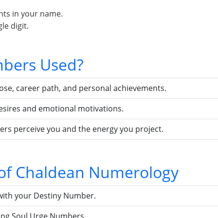
nts in your name.
e digit.
bers Used?
pose, career path, and personal achievements.
esires and emotional motivations.
ers perceive you and the energy you project.
s of Chaldean Numerology
with your Destiny Number.
sing Soul Urge Numbers.