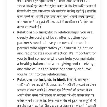
देने में आपको बहुत खुशी मिलती है। आपका देखभाल करने वाला
स्वभाव आपको एक बेहतरीन श्रोता बनाता है और ऐसा व्यक्ति बनाता है
जिसकी ओर दूसरे लोग आराम और मार्गदर्शन के लिए मुड़ते हैं। हालाँकि,
पोषण करने की आपकी तीव्र इच्छा कभी-कभी आपको अपनी ज़रूरतों
की उपेक्षा करने या दूसरों की समस्याओं में अत्यधिक शामिल होने का
कारण बन सकती है।
Relationship Insights:
In relationships, you are
deeply devoted and loyal, often putting your
partner's needs above your own. You need a
partner who appreciates your nurturing nature
and reciprocates your affection. It’s important for
you to find someone who can help you maintain
a healthy balance between giving and receiving,
and who values the sense of security and love
you bring into the relationship.
Relationship Insights in hindi:
रिश्तों में, आप बहुत
समर्पित और वफ़ादार होते हैं, अक्सर अपने साथी की ज़रूरतों को अपनी
ज़रूरतों से ऊपर रखते हैं। आपको एक ऐसे साथी की ज़रूरत है जो
आपके पोषण करने वाले स्वभाव की सराहना करे और आपके स्नेह का
प्रतिदान करे। आपके लिए किसी ऐसे व्यक्ति को ढूंढना महत्वपूर्ण है जो
देने और प्राप्त करने के बीच एक स्वस्थ संतुलन बनाए रखने में आपकी