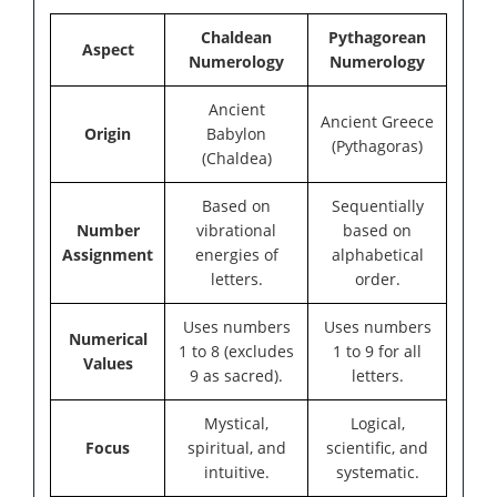
Chaldean
Pythagorean
Aspect
Numerology
Numerology
Ancient
Ancient Greece
Origin
Babylon
(Pythagoras)
(Chaldea)
Based on
Sequentially
Number
vibrational
based on
Assignment
energies of
alphabetical
letters.
order.
Uses numbers
Uses numbers
Numerical
1 to 8 (excludes
1 to 9 for all
Values
9 as sacred).
letters.
Mystical,
Logical,
Focus
spiritual, and
scientific, and
intuitive.
systematic.