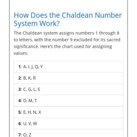
How Does the Chaldean Number
System Work?
The Chaldean system assigns numbers 1 through 8
to letters, with the number 9 excluded for its sacred
significance. Here’s the chart used for assigning
values:
1
: A, I, J, Q, Y
2
: B, K, R
3
: C, G, L, S
4
: D, M, T
5
: E, H, N, X
6
: U, V, W
7
: O, Z