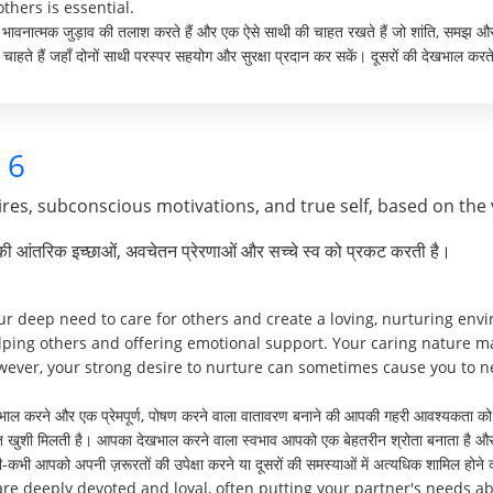
thers is essential.
हरे भावनात्मक जुड़ाव की तलाश करते हैं और एक ऐसे साथी की चाहत रखते हैं जो शांति, समझ औ
चाहते हैं जहाँ दोनों साथी परस्पर सहयोग और सुरक्षा प्रदान कर सकें। दूसरों की देखभाल करते 
6
res, subconscious motivations, and true self, based on the 
पकी आंतरिक इच्छाओं, अवचेतन प्रेरणाओं और सच्चे स्व को प्रकट करती है।
 deep need to care for others and create a loving, nurturing envi
elping others and offering emotional support. Your caring nature 
wever, your strong desire to nurture can sometimes cause you to 
भाल करने और एक प्रेमपूर्ण, पोषण करने वाला वातावरण बनाने की आपकी गहरी आवश्यकता को दर्
ुत खुशी मिलती है। आपका देखभाल करने वाला स्वभाव आपको एक बेहतरीन श्रोता बनाता है और 
भी-कभी आपको अपनी ज़रूरतों की उपेक्षा करने या दूसरों की समस्याओं में अत्यधिक शामिल हो
 are deeply devoted and loyal, often putting your partner's needs 