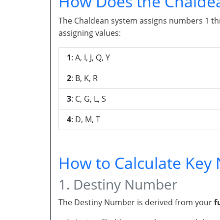
How Does the Chalde
The Chaldean system assigns numbers 1 throu
assigning values:
1
: A, I, J, Q, Y
2
: B, K, R
3
: C, G, L, S
4
: D, M, T
How to Calculate Ke
1. Destiny Number
The Destiny Number is derived from your
f