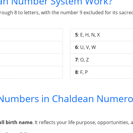
an Number System Work?
gh 8 to letters, with the number 9 excluded for its sacred 
5
: E, H, N, X
6
: U, V, W
7
: O, Z
8
: F, P
y Numbers in Chaldean Numero
ull birth name
. It reflects your life purpose, opportunities, 