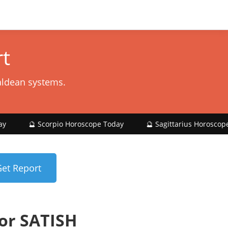
t
aldean systems.
corpio Horoscope Today
🔮 Sagittarius Horoscope Today
or SATISH