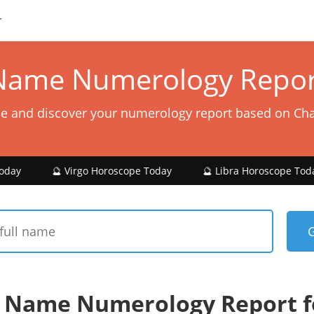
Name Numerology Repor
e and discover your numerology report based on Ch
 Virgo Horoscope Today
🔮 Libra Horoscope Today
🔮 S
 Name Numerology Report f