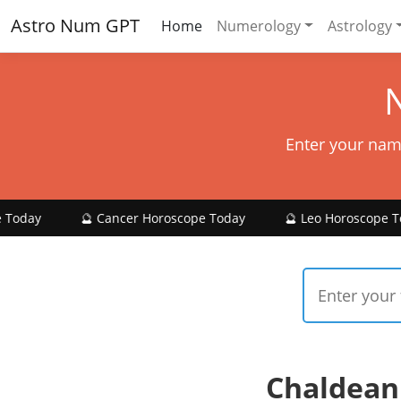
Astro Num GPT
Home
Numerology
Astrology
Enter your nam
🔮 Cancer Horoscope Today
🔮 Leo Horoscope Today

Chaldean