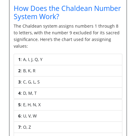
How Does the Chaldean Number
System Work?
The Chaldean system assigns numbers 1 through 8
to letters, with the number 9 excluded for its sacred
significance. Here’s the chart used for assigning
values:
1
: A, I, J, Q, Y
2
: B, K, R
3
: C, G, L, S
4
: D, M, T
5
: E, H, N, X
6
: U, V, W
7
: O, Z