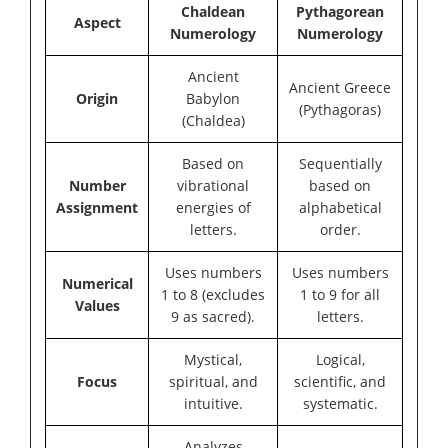
Chaldean
Pythagorean
Aspect
Numerology
Numerology
Ancient
Ancient Greece
Origin
Babylon
(Pythagoras)
(Chaldea)
Based on
Sequentially
Number
vibrational
based on
Assignment
energies of
alphabetical
letters.
order.
Uses numbers
Uses numbers
Numerical
1 to 8 (excludes
1 to 9 for all
Values
9 as sacred).
letters.
Mystical,
Logical,
Focus
spiritual, and
scientific, and
intuitive.
systematic.
Analyzes