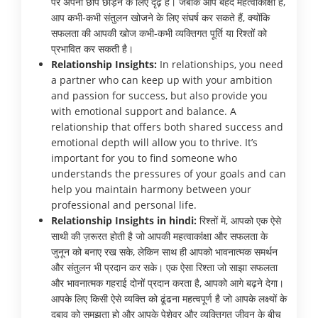
पर अपनी छाप छोड़ने के लिए दृढ़ हैं। जबकि आप बेहद महत्वाकांक्षी हैं,
आप कभी-कभी संतुलन खोजने के लिए संघर्ष कर सकते हैं, क्योंकि
सफलता की आपकी खोज कभी-कभी व्यक्तिगत पूर्ति या रिश्तों को
प्रभावित कर सकती है।
Relationship Insights:
In relationships, you need
a partner who can keep up with your ambition
and passion for success, but also provide you
with emotional support and balance. A
relationship that offers both shared success and
emotional depth will allow you to thrive. It’s
important for you to find someone who
understands the pressures of your goals and can
help you maintain harmony between your
professional and personal life.
Relationship Insights in hindi:
रिश्तों में, आपको एक ऐसे
साथी की ज़रूरत होती है जो आपकी महत्वाकांक्षा और सफलता के
जुनून को बनाए रख सके, लेकिन साथ ही आपको भावनात्मक समर्थन
और संतुलन भी प्रदान कर सके। एक ऐसा रिश्ता जो साझा सफलता
और भावनात्मक गहराई दोनों प्रदान करता है, आपको आगे बढ़ने देगा।
आपके लिए किसी ऐसे व्यक्ति को ढूंढना महत्वपूर्ण है जो आपके लक्ष्यों के
दबाव को समझता हो और आपके पेशेवर और व्यक्तिगत जीवन के बीच