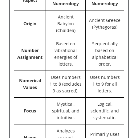
Aspect
Numerology
Numerology
Ancient
Ancient Greece
Origin
Babylon
(Pythagoras)
(Chaldea)
Based on
Sequentially
Number
vibrational
based on
Assignment
energies of
alphabetical
letters.
order.
Uses numbers
Uses numbers
Numerical
1 to 8 (excludes
1 to 9 for all
Values
9 as sacred).
letters.
Mystical,
Logical,
Focus
spiritual, and
scientific, and
intuitive.
systematic.
Analyzes
Primarily uses
Name
current,