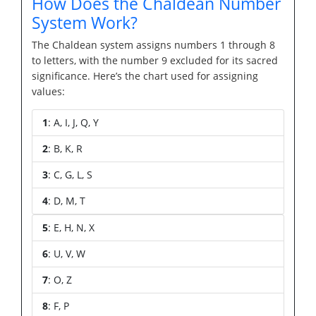
How Does the Chaldean Number
System Work?
The Chaldean system assigns numbers 1 through 8
to letters, with the number 9 excluded for its sacred
significance. Here’s the chart used for assigning
values:
1
: A, I, J, Q, Y
2
: B, K, R
3
: C, G, L, S
4
: D, M, T
5
: E, H, N, X
6
: U, V, W
7
: O, Z
8
: F, P