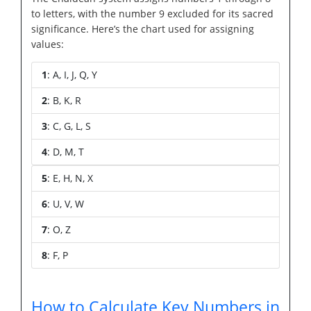
to letters, with the number 9 excluded for its sacred
significance. Here’s the chart used for assigning
values:
1
: A, I, J, Q, Y
2
: B, K, R
3
: C, G, L, S
4
: D, M, T
5
: E, H, N, X
6
: U, V, W
7
: O, Z
8
: F, P
How to Calculate Key Numbers in