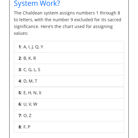
System Work?
The Chaldean system assigns numbers 1 through 8
to letters, with the number 9 excluded for its sacred
significance. Here’s the chart used for assigning
values:
1
: A, I, J, Q, Y
2
: B, K, R
3
: C, G, L, S
4
: D, M, T
5
: E, H, N, X
6
: U, V, W
7
: O, Z
8
: F, P