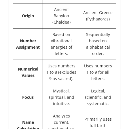
Ancient
Ancient Greece
Origin
Babylon
(Pythagoras)
(Chaldea)
Based on
Sequentially
Number
vibrational
based on
Assignment
energies of
alphabetical
letters.
order.
Uses numbers
Uses numbers
Numerical
1 to 8 (excludes
1 to 9 for all
Values
9 as sacred).
letters.
Mystical,
Logical,
Focus
spiritual, and
scientific, and
intuitive.
systematic.
Analyzes
Primarily uses
Name
current,
full birth
Calculation
shortened, or