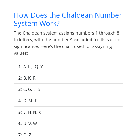
How Does the Chaldean Number
System Work?
The Chaldean system assigns numbers 1 through 8
to letters, with the number 9 excluded for its sacred
significance. Here’s the chart used for assigning
values:
1
: A, I, J, Q, Y
2
: B, K, R
3
: C, G, L, S
4
: D, M, T
5
: E, H, N, X
6
: U, V, W
7
: O, Z