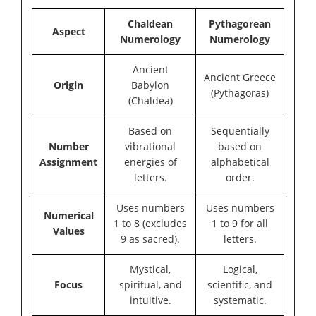
Chaldean
Pythagorean
Aspect
Numerology
Numerology
Ancient
Ancient Greece
Origin
Babylon
(Pythagoras)
(Chaldea)
Based on
Sequentially
Number
vibrational
based on
Assignment
energies of
alphabetical
letters.
order.
Uses numbers
Uses numbers
Numerical
1 to 8 (excludes
1 to 9 for all
Values
9 as sacred).
letters.
Mystical,
Logical,
Focus
spiritual, and
scientific, and
intuitive.
systematic.