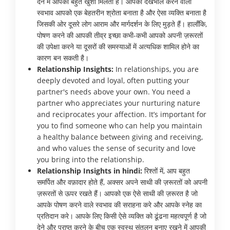
देने में आपको बहुत खुशी मिलती है। आपका देखभाल करने वाला
स्वभाव आपको एक बेहतरीन श्रोता बनाता है और ऐसा व्यक्ति बनाता है
जिसकी ओर दूसरे लोग आराम और मार्गदर्शन के लिए मुड़ते हैं। हालाँकि,
पोषण करने की आपकी तीव्र इच्छा कभी-कभी आपको अपनी ज़रूरतों
की उपेक्षा करने या दूसरों की समस्याओं में अत्यधिक शामिल होने का
कारण बन सकती है।
Relationship Insights:
In relationships, you are
deeply devoted and loyal, often putting your
partner's needs above your own. You need a
partner who appreciates your nurturing nature
and reciprocates your affection. It’s important for
you to find someone who can help you maintain
a healthy balance between giving and receiving,
and who values the sense of security and love
you bring into the relationship.
Relationship Insights in hindi:
रिश्तों में, आप बहुत
समर्पित और वफ़ादार होते हैं, अक्सर अपने साथी की ज़रूरतों को अपनी
ज़रूरतों से ऊपर रखते हैं। आपको एक ऐसे साथी की ज़रूरत है जो
आपके पोषण करने वाले स्वभाव की सराहना करे और आपके स्नेह का
प्रतिदान करे। आपके लिए किसी ऐसे व्यक्ति को ढूंढना महत्वपूर्ण है जो
देने और प्राप्त करने के बीच एक स्वस्थ संतुलन बनाए रखने में आपकी