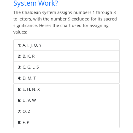
System Work?
The Chaldean system assigns numbers 1 through 8
to letters, with the number 9 excluded for its sacred
significance. Here’s the chart used for assigning
values:
1
: A, I, J, Q, Y
2
: B, K, R
3
: C, G, L, S
4
: D, M, T
5
: E, H, N, X
6
: U, V, W
7
: O, Z
8
: F, P