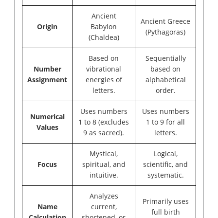
Ancient
Ancient Greece
Origin
Babylon
(Pythagoras)
(Chaldea)
Based on
Sequentially
Number
vibrational
based on
Assignment
energies of
alphabetical
letters.
order.
Uses numbers
Uses numbers
Numerical
1 to 8 (excludes
1 to 9 for all
Values
9 as sacred).
letters.
Mystical,
Logical,
Focus
spiritual, and
scientific, and
intuitive.
systematic.
Analyzes
Primarily uses
Name
current,
full birth
Calculation
shortened, or