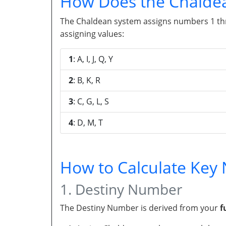
How Does the Chalde
The Chaldean system assigns numbers 1 throu
assigning values:
1
: A, I, J, Q, Y
2
: B, K, R
3
: C, G, L, S
4
: D, M, T
How to Calculate Ke
1. Destiny Number
The Destiny Number is derived from your
f