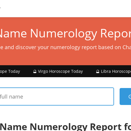
Name Numerology Repor
e and discover your numerology report based on Ch
🔮 Virgo Horoscope Today
🔮 Libra Horoscope Today
 Name Numerology Report f