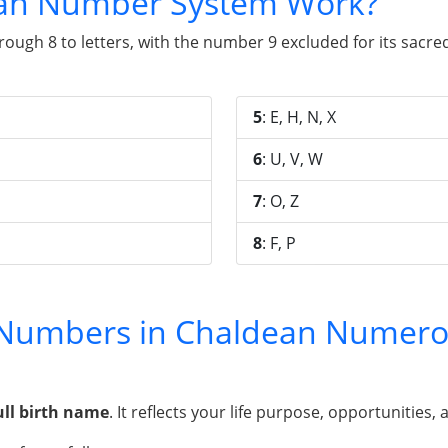
an Number System Work?
gh 8 to letters, with the number 9 excluded for its sacred 
5
: E, H, N, X
6
: U, V, W
7
: O, Z
8
: F, P
y Numbers in Chaldean Numero
ull birth name
. It reflects your life purpose, opportunities, 