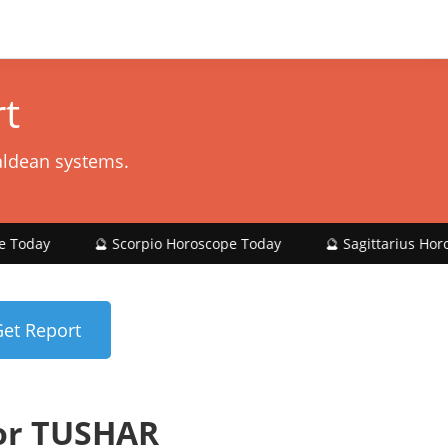
t
aldean systems.
🔮 Scorpio Horoscope Today
🔮 Sagittarius Horoscope Today
or TUSHAR