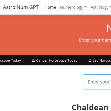
Astro Num GPT
Home
Numerology
Astrology
Enter your nam
🔮 Cancer Horoscope Today
🔮 Leo Horoscope Today
Chaldean