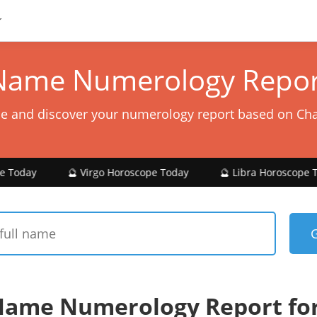
Name Numerology Repor
e and discover your numerology report based on Ch
🔮 Virgo Horoscope Today
🔮 Libra Horoscope Today
🔮
Name Numerology Report f