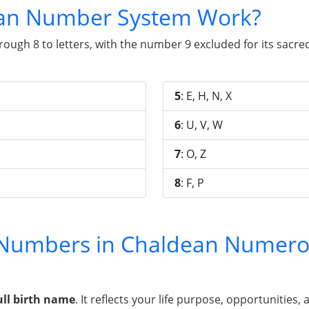
an Number System Work?
gh 8 to letters, with the number 9 excluded for its sacred 
5
: E, H, N, X
6
: U, V, W
7
: O, Z
8
: F, P
y Numbers in Chaldean Numero
ull birth name
. It reflects your life purpose, opportunities, 