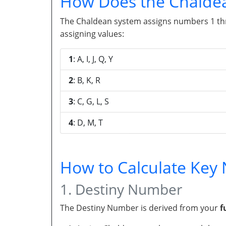
How Does the Chalde
The Chaldean system assigns numbers 1 throu
assigning values:
1
: A, I, J, Q, Y
2
: B, K, R
3
: C, G, L, S
4
: D, M, T
How to Calculate Ke
1. Destiny Number
The Destiny Number is derived from your
f