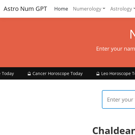
Astro Num GPT
Home
Numerology
Astrology
Enter your nam
🔮 Cancer Horoscope Today
🔮 Leo Horoscope Today

Chaldea