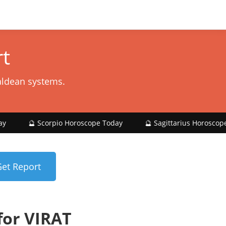
t
aldean systems.
corpio Horoscope Today
🔮 Sagittarius Horoscope Today
or VIRAT