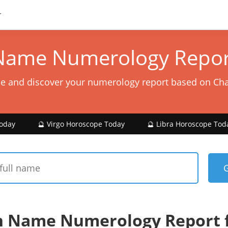
Name Numerology Repor
e and discover your numerology report based on Ch
 Virgo Horoscope Today
🔮 Libra Horoscope Today
🔮 S
n Name Numerology Report f