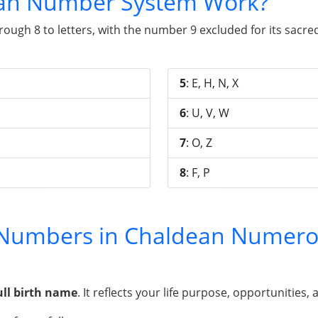
an Number System Work?
gh 8 to letters, with the number 9 excluded for its sacred 
5
: E, H, N, X
6
: U, V, W
7
: O, Z
8
: F, P
y Numbers in Chaldean Numero
ull birth name
. It reflects your life purpose, opportunities, 