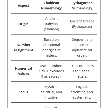
Chaldean
Pythagorean
Aspect
Numerology
Numerology
Ancient
Ancient Greece
Origin
Babylon
(Pythagoras)
(Chaldea)
Based on
Sequentially
Number
vibrational
based on
Assignment
energies of
alphabetical
letters.
order.
Uses numbers
Uses numbers
Numerical
1 to 8 (excludes
1 to 9 for all
Values
9 as sacred).
letters.
Mystical,
Logical,
Focus
spiritual, and
scientific, and
intuitive.
systematic.
Analyzes