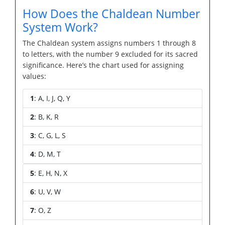
How Does the Chaldean Number
System Work?
The Chaldean system assigns numbers 1 through 8
to letters, with the number 9 excluded for its sacred
significance. Here’s the chart used for assigning
values:
1
: A, I, J, Q, Y
2
: B, K, R
3
: C, G, L, S
4
: D, M, T
5
: E, H, N, X
6
: U, V, W
7
: O, Z